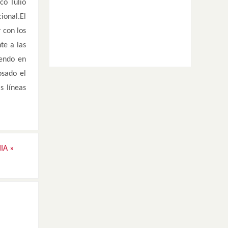
co Tulio
ional.El
 con los
te a las
iendo en
osado el
s líneas
HIA
»