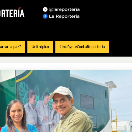
rrar la paz?
Unitrópico
#InclúyeteConLaReportería