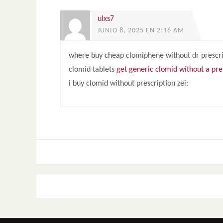
ulxs7
JUNIO 8, 2025 EN 2:16 AM
where buy cheap clomiphene without dr prescri
clomid tablets
get generic clomid without a pre
i buy clomid without prescription zei: