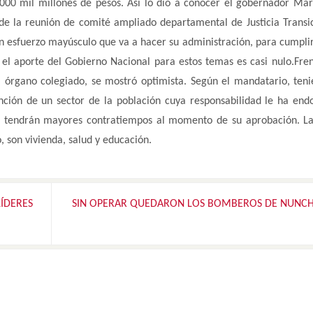
000 mil millones de pesos. Así lo dio a conocer el gobernador Mar
de la reunión de comité ampliado departamental de Justicia Transic
 esfuerzo mayúsculo que va a hacer su administración, para cumplir
el aporte del Gobierno Nacional para estos temas es casi nulo.Fren
l órgano colegiado, se mostró optimista. Según el mandatario, ten
nción de un sector de la población cuya responsabilidad le ha end
no tendrán mayores contratiempos al momento de su aprobación. La
, son vivienda, salud y educación.
LÍDERES
SIN OPERAR QUEDARON LOS BOMBEROS DE NUNC