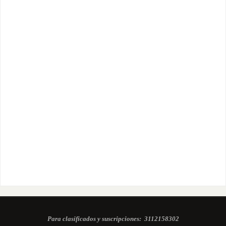
Para clasificados y suscripciones:
3112158302