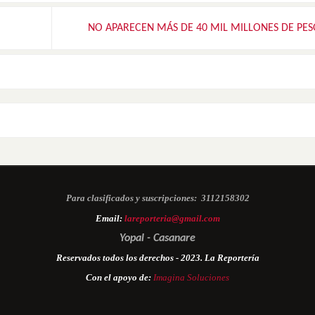
NO APARECEN MÁS DE 40 MIL MILLONES DE PE
Para clasificados y suscripciones:
3112158302
Email:
lareporteria@gmail.com
Yopal - Casanare
Reservados todos los derechos - 2023. La Reportería
Con el apoyo de:
Imagina Soluciones