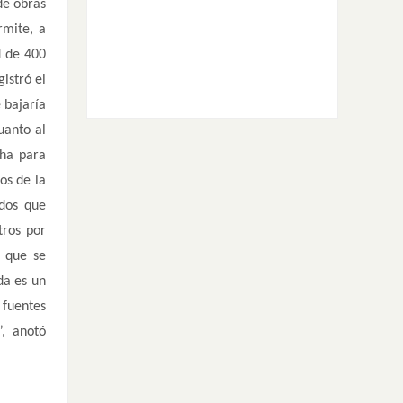
de obras
rmite, a
d de 400
istró el
 bajaría
uanto al
cha para
os de la
ndos que
tros por
s que se
da es un
 fuentes
”, anotó