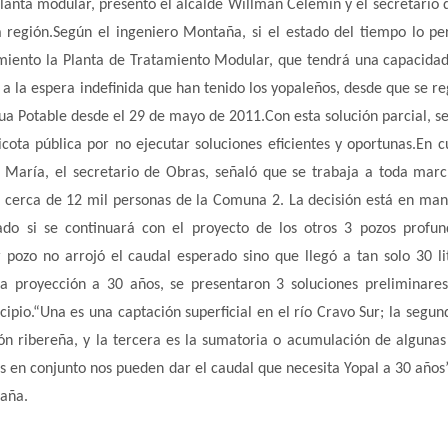
planta modular, presentó el alcalde Willman Celemín y el secretario 
 región.Según el ingeniero Montaña, si el estado del tiempo lo pe
miento la Planta de Tratamiento Modular, que tendrá una capacida
n a la espera indefinida que han tenido los yopaleños, desde que se reg
ua Potable desde el 29 de mayo de 2011.Con esta solución parcial, se
icota pública por no ejecutar soluciones eficientes y oportunas.En c
 María, el secretario de Obras, señaló que se trabaja a toda mar
 cerca de 12 mil personas de la Comuna 2. La decisión está en man
ado si se continuará con el proyecto de los otros 3 pozos profu
 pozo no arrojó el caudal esperado sino que llegó a tan solo 30 li
na proyección a 30 años, se presentaron 3 soluciones preliminare
cipio.“Una es una captación superficial en el río Cravo Sur; la segun
ón ribereña, y la tercera es la sumatoria o acumulación de algunas
 en conjunto nos pueden dar el caudal que necesita Yopal a 30 años
taña.