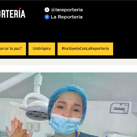
rrar la paz?
Unitrópico
#InclúyeteConLaReportería