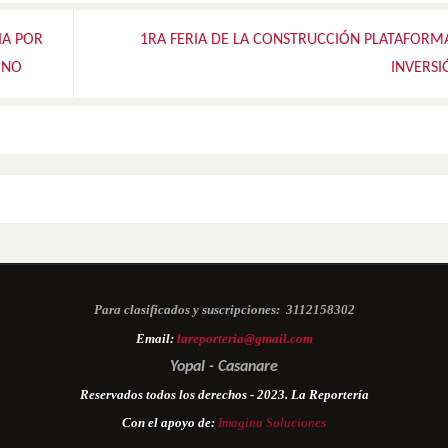
IA POR
1RA FERIA DE LA CONSTRUCCIÓN PLATAFORM
ONO
INVERS
Para clasificados y suscripciones:
3112158302
Email:
lareporteria@gmail.com
Yopal - Casanare
Reservados todos los derechos - 2023. La Reportería
Con el apoyo de:
Imagina Soluciones