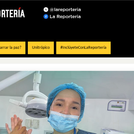
rrar la paz?
Unitrópico
#InclúyeteConLaReportería