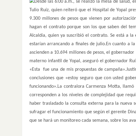
Desde las 6:00 a.m., se realizó la mesa de salud,
Tulio Ruíz, quien reiteró que el Hospital de Yopal pr
9.300 millones de pesos que vienen por autorización
hagan el contrato porque son los que saben del te
Alcaldía, quien ya suscribió el contrato. Se está a l
estarían arrancando a finales de julio.En cuanto a l
ascienden a 10.694 millones de pesos, el gobernador Ru
materno infantil de Yopal, aseguró el gobernador Ruíz
«Esta fue una de mis propuestas de campaña».Justin
conclusiones que «estoy seguro que con usted gobe
funcionando».La contralora Carmenza Motta, llamó l
corresponden a los niveles de complejidad que requi
haber trasladado la consulta externa para la nueva s
sufragar el funcionamiento que según el gerente Dina
que se hará un monitoreo cada semana, sobre los ava