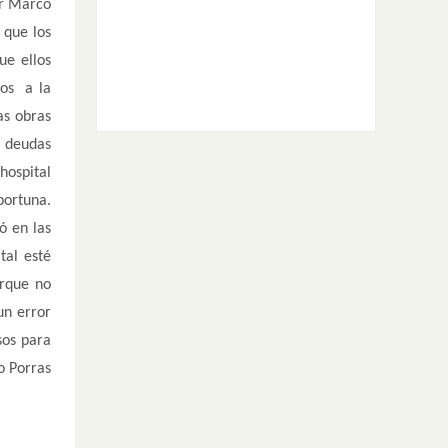
or Marco
 que los
ue ellos
sos a la
as obras
s deudas
hospital
portuna.
ó en las
tal esté
orque no
un error
sos para
o Porras