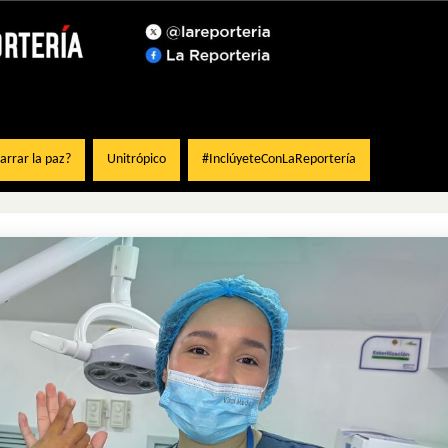
rrar la paz?
Unitrópico
#InclúyeteConLaReportería