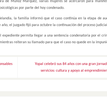
tura de Muñoz Márquez, varias mujeres se acercaron para manife
 psicológicas por parte del hoy condenado.
Velandia, la familia informó que el caso continúa en la etapa de au
 año, el juzgado fijó para octubre la continuación del proceso judicial
el expediente permita llegar a una sentencia condenatoria por el cr
ientras reiteran su llamado para que el caso no quede en la impuni
onsables
Yopal celebró sus 84 años con una gran jorna
servicios: cultura y apoyo al emprendimie