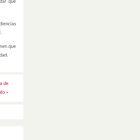
star que
diencias
.
imen que
dad.
da de
nto
»