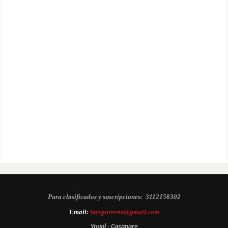
Para clasificados y suscripciones:
3112158302
Email:
lareporteria@gmail.com
Yopal - Casanare