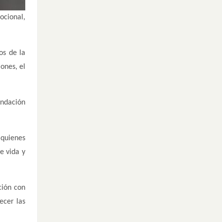
ocional,
.
os de la
ones, el
undación
 quienes
e vida y
ción con
ecer las