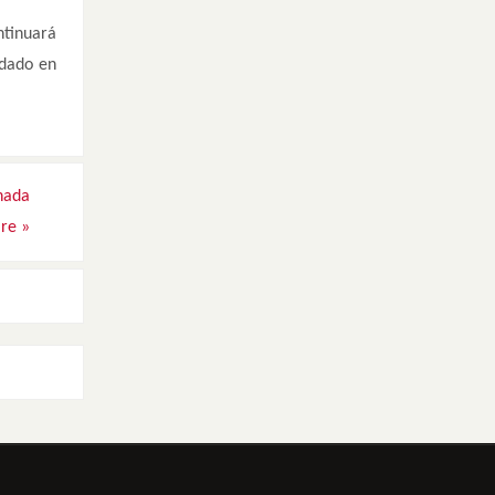
ntinuará
idado en
nada
are
»