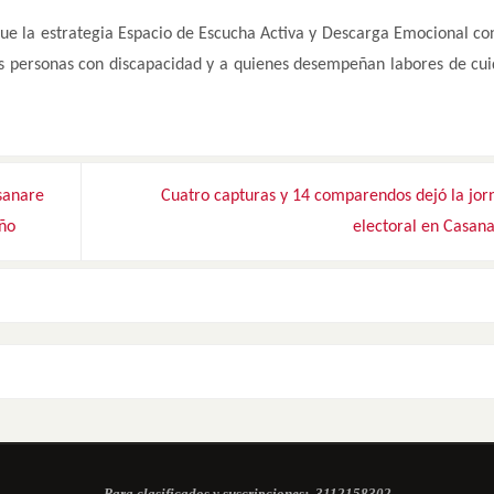
que la estrategia Espacio de Escucha Activa y Descarga Emocional co
las personas con discapacidad y a quienes desempeñan labores de cu
sanare
Cuatro capturas y 14 comparendos dejó la jor
año
electoral en Casan
Para clasificados y suscripciones:
3112158302