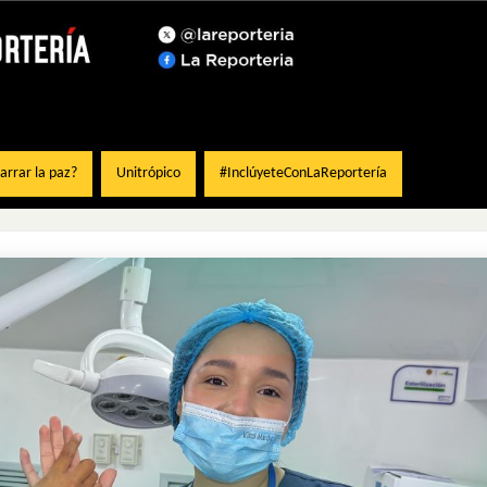
rrar la paz?
Unitrópico
#InclúyeteConLaReportería