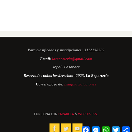
Para clasificados y suscripciones:
3112158302
Email:
lareporteria@gmail.com
Yopal - Casanare
Reservados todos los derechos - 2023. La Reportería
Con el apoyo de:
Imagina Soluciones
FUNCIONA CON
PARABOLA
&
WORDPRESS.
Facebook
Messenger
WhatsApp
Twitter
C