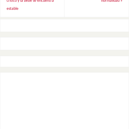
crítico y la bebé se encuentra
normalidad
»
estable