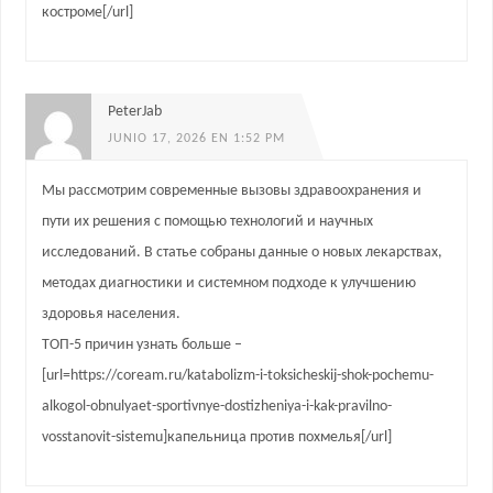
костроме[/url]
PeterJab
JUNIO 17, 2026 EN 1:52 PM
Мы рассмотрим современные вызовы здравоохранения и
пути их решения с помощью технологий и научных
исследований. В статье собраны данные о новых лекарствах,
методах диагностики и системном подходе к улучшению
здоровья населения.
ТОП-5 причин узнать больше –
[url=https://coream.ru/katabolizm-i-toksicheskij-shok-pochemu-
alkogol-obnulyaet-sportivnye-dostizheniya-i-kak-pravilno-
vosstanovit-sistemu]капельница против похмелья[/url]