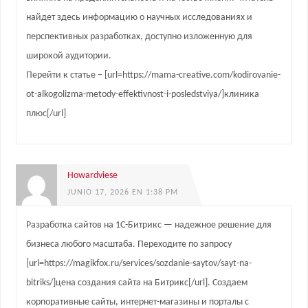
найдет здесь информацию о научных исследованиях и
перспективных разработках, доступно изложенную для
широкой аудитории.
Перейти к статье – [url=https://mama-creative.com/kodirovanie-
ot-alkogolizma-metody-effektivnost-i-posledstviya/]клиника
плюс[/url]
Howardviese
JUNIO 17, 2026 EN 1:38 PM
Разработка сайтов на 1С-Битрикс — надежное решение для
бизнеса любого масштаба. Переходите по запросу
[url=https://magikfox.ru/services/sozdanie-saytov/sayt-na-
bitriks/]цена создания сайта на Битрикс[/url]. Создаем
корпоративные сайты, интернет-магазины и порталы с