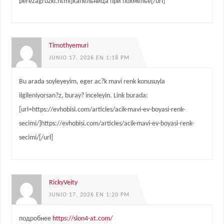
perezagruzki.html]капельница при похмелье[/url]
Timothyemuri
JUNIO 17, 2026 EN 1:18 PM
Bu arada soyleyeyim, eger ac?k mavi renk konusuyla
ilgileniyorsan?z, buray? inceleyin. Link burada:
[url=https://evhobisi.com/articles/acik-mavi-ev-boyasi-renk-
secimi/]https://evhobisi.com/articles/acik-mavi-ev-boyasi-renk-
secimi/[/url]
RickyVeity
JUNIO 17, 2026 EN 1:20 PM
подробнее
https://slon4-at.com/