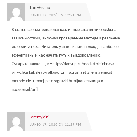
LarryFrump
JUNIO 17, 2026 EN 12:21 PM
В статье рассматриваются различные стратегии борьбы с
зависимостями, включая проверенные методы и реальные
истории успеха. Читатель узнает, какие подходы наиболее
эффективны и как начать путь к выздоровлению.
Смотрите также – [url=https://ladyup.ru/moda/toksichnaya-
privychka-kak-skrytyj-alkogolizm-razrushaet-zhenstvennost-i-
metody-ekstrennoj-perezagruzki.html]капельница от
похмелья[/url]
Jeremyjoini
JUNIO 17, 2026 EN 12:29 PM