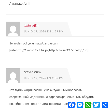
Луганске[/url]
1win_gjEn
JUNIO 17, 2026 EN 1:59 PM
1win-dən pul çıxarmaq Azərbaycan
[url=http://1win71277.help/]http://1win71277.help/[/url]
Stevenscuby
JUNIO 17, 2026 EN 2:06 PM
Эта публикация посвящена актуальным вопросам
современной медицины и здравоохранения. Мы обсудим
Facebook
Messenger
WhatsApp
Twitter
C
новейшие технологии диагностики и лечения, а также их