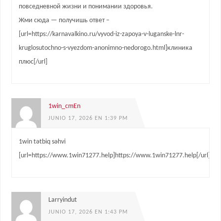
повседневной жизни и понимании здоровья.
Жми сюда — получишь ответ –
[url=https://karnavalkino.ru/vyvod-iz-zapoya-v-luganske-lnr-
kruglosutochno-s-vyezdom-anonimno-nedorogo.html]клиника
плюс[/url]
1win_cmEn
JUNIO 17, 2026 EN 1:39 PM
1win tətbiq səhvi
[url=https://www.1win71277.help]https://www.1win71277.help[/url]
Larryindut
JUNIO 17, 2026 EN 1:43 PM