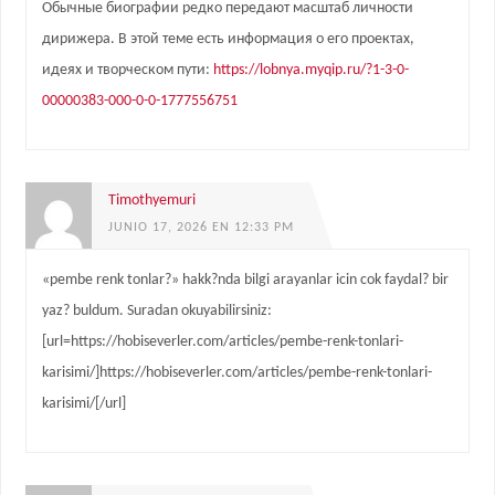
Обычные биографии редко передают масштаб личности
дирижера. В этой теме есть информация о его проектах,
идеях и творческом пути:
https://lobnya.myqip.ru/?1-3-0-
00000383-000-0-0-1777556751
Timothyemuri
JUNIO 17, 2026 EN 12:33 PM
«pembe renk tonlar?» hakk?nda bilgi arayanlar icin cok faydal? bir
yaz? buldum. Suradan okuyabilirsiniz:
[url=https://hobiseverler.com/articles/pembe-renk-tonlari-
karisimi/]https://hobiseverler.com/articles/pembe-renk-tonlari-
karisimi/[/url]