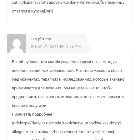
cat.ru/kapelnica-ot-zapoya-v-kurske-v-klinike-pljus/]капельницы
от запоя в Курске[/url]
LarryFrump
JUNIO 17, 2026 EN 1:16 PM
В этой публикации мы обсуждаем современные методы
лечения различных заболеваний. Читатели узнают о новых
медикаментах, терапиях и исследованиях, которые активно
применяются для лечения. Мы нацелены на то, чтобы
предоставить практические знания, которые могут помочь в
борьбе с недугами.
Прочитать подробнее –
[url=https://ladyup.ru/moda/toksichnaya-privychka-kak-skrytyj-
alkogolizm-razrushaet-zhenstvennost-i-metody-ekstrennoj-