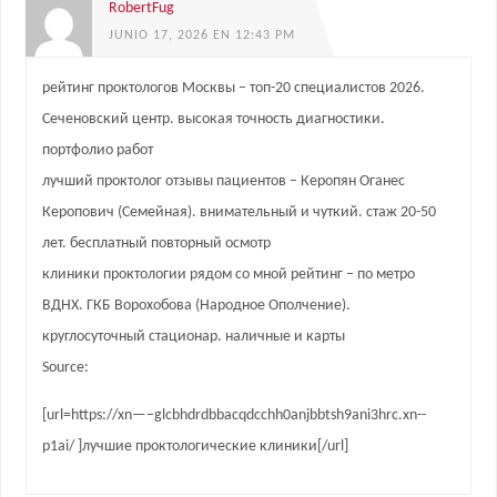
RobertFug
JUNIO 17, 2026 EN 12:43 PM
рейтинг проктологов Москвы – топ-20 специалистов 2026.
Сеченовский центр. высокая точность диагностики.
портфолио работ
лучший проктолог отзывы пациентов – Керопян Оганес
Керопович (Семейная). внимательный и чуткий. cтаж 20-50
лет. бесплатный повторный осмотр
клиники проктологии рядом со мной рейтинг – по метро
ВДНХ. ГКБ Ворохобова (Народное Ополчение).
круглосуточный стационар. наличные и карты
Source:
[url=https://xn—–glcbhdrdbbacqdcchh0anjbbtsh9ani3hrc.xn--
p1ai/ ]лучшие проктологические клиники[/url]