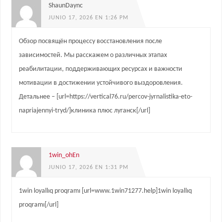
ShaunDaync
JUNIO 17, 2026 EN 1:26 PM
Обзор посвящён процессу восстановления после
зависимостей. Мы расскажем о различных этапах
реабилитации, поддерживающих ресурсах и важности
мотивации в достижении устойчивого выздоровления.
Детальнее – [url=https://vertical76.ru/percov-jyrnalistika-eto-
napriajennyi-tryd/]клиника плюс луганск[/url]
1win_ohEn
JUNIO 17, 2026 EN 1:31 PM
1win loyallıq proqramı [url=www.1win71277.help]1win loyallıq
proqramı[/url]