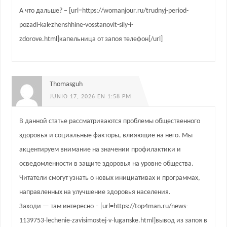
А что дальше? – [url=https://womanjour.ru/trudnyj-period-
pozadi-kak-zhenshhine-vosstanovit-sily-i-
zdorove.html]капельница от запоя телефон[/url]
Thomasguh
JUNIO 17, 2026 EN 1:58 PM
В данной статье рассматриваются проблемы общественного
здоровья и социальные факторы, влияющие на него. Мы
акцентируем внимание на значении профилактики и
осведомленности в защите здоровья на уровне общества.
Читатели смогут узнать о новых инициативах и программах,
направленных на улучшение здоровья населения.
Заходи — там интересно – [url=https://top4man.ru/news-
1139753-lechenie-zavisimostej-v-luganske.html]вывод из запоя в