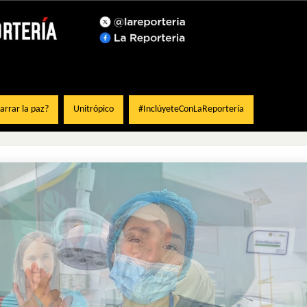
rrar la paz?
Unitrópico
#InclúyeteConLaReportería