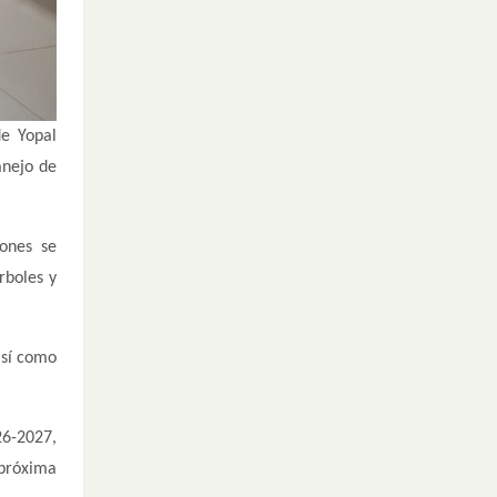
de Yopal
anejo de
iones se
rboles y
así como
26-2027,
 próxima