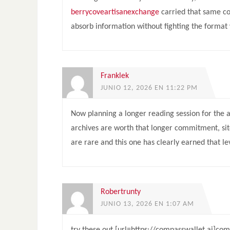
berrycoveartisanexchange
carried that same com
absorb information without fighting the format 
Franklek
JUNIO 12, 2026 EN 11:22 PM
Now planning a longer reading session for the a
archives are worth that longer commitment, site
are rare and this one has clearly earned that le
Robertrunty
JUNIO 13, 2026 EN 1:07 AM
try these out [url=https://compasswallet.ai]com