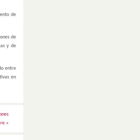
iento de
iones de
cas y de
do entre
tivas en
iones
are
»