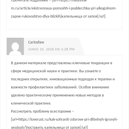
Прочитать подробнее – [url=https://malyshok-
m.ru/article/ekstrennaya-pomoshh-i-podderzhka-pri-alkogolnom-
zapoe-rukovodstvo-dlya-blizkih]капельница от запоя[/url]
Carlosfaw
JUNIO 10, 2026 EN 5:28 PM
В данном материале представлены ключевые тенденции в
сфере медицинской науки и практики. Вы узнаете о
последних открытиях, инновационных подходах к терапии и
важности профилактики заболеваний. Особое внимание
уделено практическому применению новых методов в
клинической практике.
Рассмотреть проблему всесторонне –
[url=https://loverust.ru/kak-sohranit-zdorove-pri-dlitelnyh-igrovyh-
sessiyah/]поставить капельницу от запоя[/url]