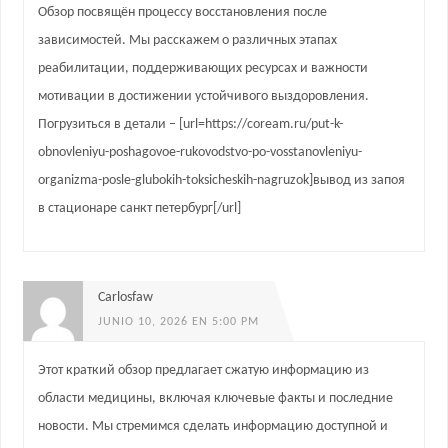
Обзор посвящён процессу восстановления после
зависимостей. Мы расскажем о различных этапах
реабилитации, поддерживающих ресурсах и важности
мотивации в достижении устойчивого выздоровления.
Погрузиться в детали – [url=https://coream.ru/put-k-
obnovleniyu-poshagovoe-rukovodstvo-po-vosstanovleniyu-
organizma-posle-glubokih-toksicheskih-nagruzok]вывод из запоя
в стационаре санкт петербург[/url]
Carlosfaw
JUNIO 10, 2026 EN 5:00 PM
Этот краткий обзор предлагает сжатую информацию из
области медицины, включая ключевые факты и последние
новости. Мы стремимся сделать информацию доступной и