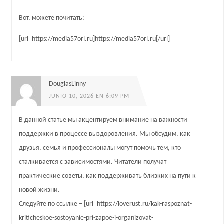
Вот, можете почитать:
[url=https://media57orl.ru]https://media57orl.ru[/url]
DouglasLinny
JUNIO 10, 2026 EN 6:09 PM
В данной статье мы акцентируем внимание на важности
поддержки в процессе выздоровления. Мы обсудим, как
друзья, семья и профессионалы могут помочь тем, кто
сталкивается с зависимостями. Читатели получат
практические советы, как поддерживать близких на пути к
новой жизни.
Следуйте по ссылке – [url=https://loverust.ru/kak-raspoznat-
kriticheskoe-sostoyanie-pri-zapoe-i-organizovat-