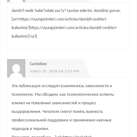
damb?l nedir hakk?ndaki yaz?y? tavsiye ederim. Kendiniz gorun:
[url=https://oyungiyimleri.com/articles/dambil-cesitleri-
kullanimi/]https://oyungiyimleri.com/articles/dambil-cesitleri-
kullanimi/[/url]
Carlosfaw
JUNIO 10, 2026 EN 5:23 PM
Эта публикация исследует взаимосвязь зависимости и
психологии. Мы обсудим, как психологические аспекты
влияют на появление зависимостей и процесс
выздоровления. Читатели смогут понять важность
профессиональной поддержки и применения научных
подходов в терапии.