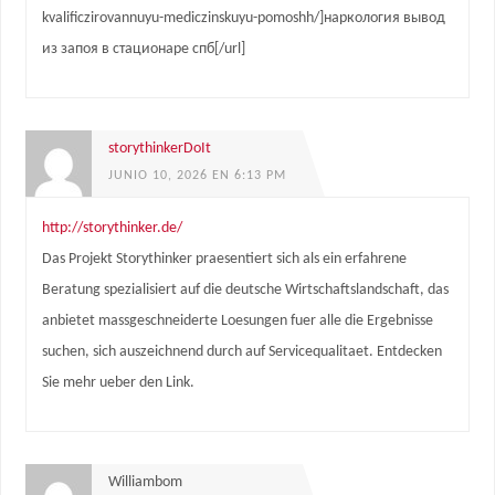
kvalificzirovannuyu-mediczinskuyu-pomoshh/]наркология вывод
из запоя в стационаре спб[/url]
storythinkerDoIt
JUNIO 10, 2026 EN 6:13 PM
http://storythinker.de/
Das Projekt Storythinker praesentiert sich als ein erfahrene
Beratung spezialisiert auf die deutsche Wirtschaftslandschaft, das
anbietet massgeschneiderte Loesungen fuer alle die Ergebnisse
suchen, sich auszeichnend durch auf Servicequalitaet. Entdecken
Sie mehr ueber den Link.
Williambom