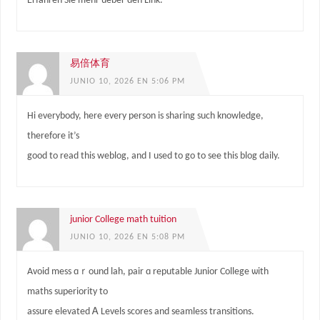
Erfahren Sie mehr ueber den Link.
易倍体育
JUNIO 10, 2026 EN 5:06 PM
Hi everybody, here every person is sharing such knowledge,
therefore it’s
good to read this weblog, and I used to go to see this blog daily.
junior College math tuition
JUNIO 10, 2026 EN 5:08 PM
Avoid mess ɑｒound lah, pair ɑ reputable Junior College ѡith
maths superiority to
assure elevated Ꭺ Levels scores and seamless transitions.