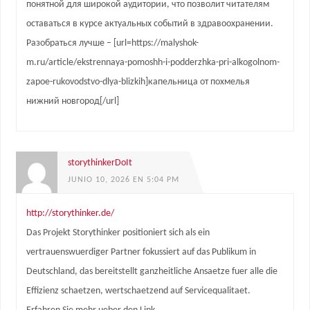
понятной для широкой аудитории, что позволит читателям
оставаться в курсе актуальных событий в здравоохранении.
Разобраться лучше – [url=https://malyshok-
m.ru/article/ekstrennaya-pomoshh-i-podderzhka-pri-alkogolnom-
zapoe-rukovodstvo-dlya-blizkih]капельница от похмелья
нижний новгород[/url]
storythinkerDoIt
JUNIO 10, 2026 EN 5:04 PM
http://storythinker.de/
Das Projekt Storythinker positioniert sich als ein
vertrauenswuerdiger Partner fokussiert auf das Publikum in
Deutschland, das bereitstellt ganzheitliche Ansaetze fuer alle die
Effizienz schaetzen, wertschaetzend auf Servicequalitaet.