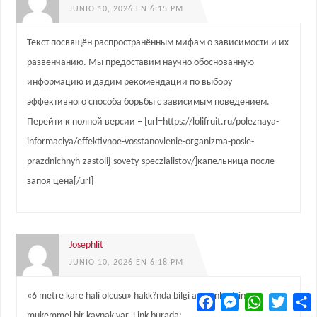
JUNIO 10, 2026 EN 6:15 PM
Текст посвящён распространённым мифам о зависимости и их
развенчанию. Мы предоставим научно обоснованную
информацию и дадим рекомендации по выбору
эффективного способа борьбы с зависимым поведением.
Перейти к полной версии – [url=https://lolifruit.ru/poleznaya-
informaciya/effektivnoe-vosstanovlenie-organizma-posle-
prazdnichnyh-zastolij-sovety-speczialistov/]капельница после
запоя цена[/url]
Josephlit
JUNIO 10, 2026 EN 6:18 PM
«6 metre kare hali olcusu» hakk?nda bilgi arayanlar icin
Facebook
Messenger
WhatsApp
Twitter
C
mukemmel bir kaynak var. Link burada: