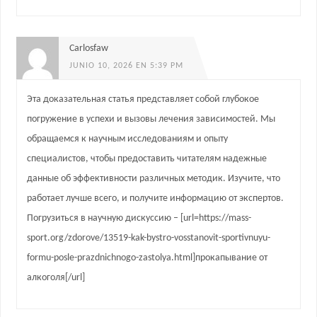
Carlosfaw
JUNIO 10, 2026 EN 5:39 PM
Эта доказательная статья представляет собой глубокое
погружение в успехи и вызовы лечения зависимостей. Мы
обращаемся к научным исследованиям и опыту
специалистов, чтобы предоставить читателям надежные
данные об эффективности различных методик. Изучите, что
работает лучше всего, и получите информацию от экспертов.
Погрузиться в научную дискуссию – [url=https://mass-
sport.org/zdorove/13519-kak-bystro-vosstanovit-sportivnuyu-
formu-posle-prazdnichnogo-zastolya.html]прокапывание от
алкоголя[/url]