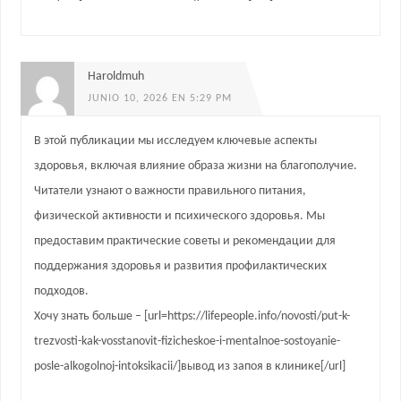
Haroldmuh
JUNIO 10, 2026 EN 5:29 PM
В этой публикации мы исследуем ключевые аспекты
здоровья, включая влияние образа жизни на благополучие.
Читатели узнают о важности правильного питания,
физической активности и психического здоровья. Мы
предоставим практические советы и рекомендации для
поддержания здоровья и развития профилактических
подходов.
Хочу знать больше – [url=https://lifepeople.info/novosti/put-k-
trezvosti-kak-vosstanovit-fizicheskoe-i-mentalnoe-sostoyanie-
posle-alkogolnoj-intoksikacii/]вывод из запоя в клинике[/url]