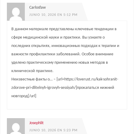
Carlosfaw
JUNIO 10, 2026 EN 5:12 PM
В данном материале представлены ключевые тенденции в
сфере медицинской науки и практики. Вы узнаете о
последних открытиях, инновационных подходах к терапии и
важности профилактики заболеваний. Особое внимание
уделено практическому применению новых методов в
клинической практике.
Неизвестные факты о… – [url=https://loverust.ru/kak-sohranit-
zdorove-pri-dlitelnyh-igrovyh-sessiyah/]прокапаться нижний
новгород[/url]
Josephlit
JUNIO 10, 2026 EN 5:23 PM