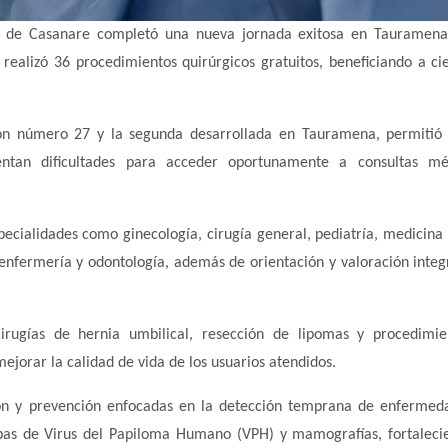
ión de Casanare completó una nueva jornada exitosa en Tauramen
realizó 36 procedimientos quirúrgicos gratuitos, beneficiando a ci
ión número 27 y la segunda desarrollada en Tauramena, permitió
entan dificultades para acceder oportunamente a consultas mé
pecialidades como ginecología, cirugía general, pediatría, medicina 
 enfermería y odontología, además de orientación y valoración integ
cirugías de hernia umbilical, resección de lipomas y procedimi
ejorar la calidad de vida de los usuarios atendidos.
ón y prevención enfocadas en la detección temprana de enfermed
uebas de Virus del Papiloma Humano (VPH) y mamografías, fortaleci