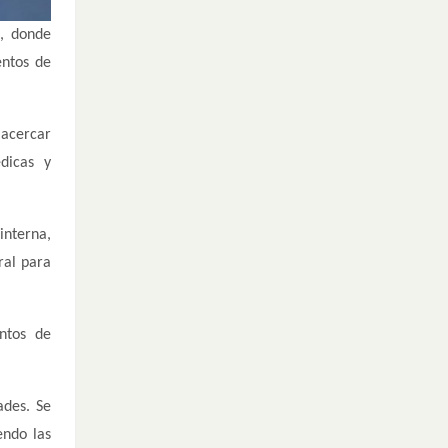
a, donde
entos de
 acercar
dicas y
interna,
ral para
entos de
ades. Se
endo las