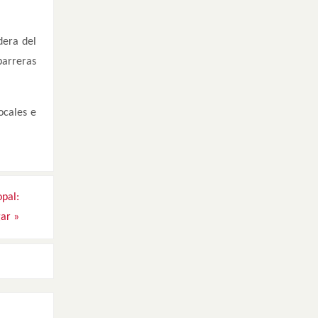
dera del
barreras
ocales e
opal:
gar
»