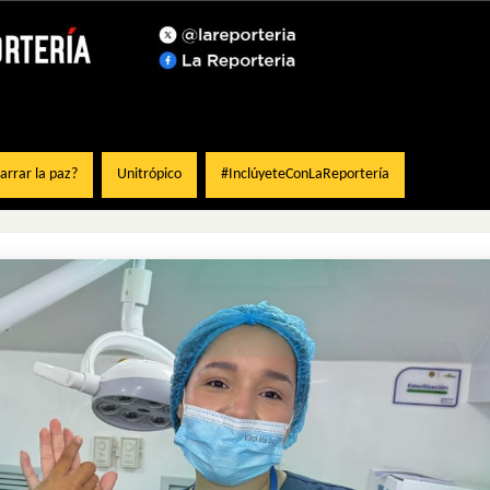
rrar la paz?
Unitrópico
#InclúyeteConLaReportería