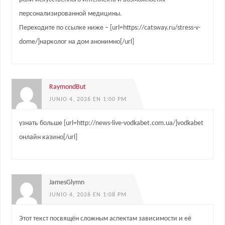
персонализированной медицины.
Переходите по ссылке ниже – [url=https://catsway.ru/stress-v-
dome/]нарколог на дом анонимно[/url]
RaymondBut
JUNIO 4, 2026 EN 1:00 PM
узнать больше [url=http://news-live-vodkabet.com.ua/]vodkabet
онлайн казино[/url]
JamesGlymn
JUNIO 4, 2026 EN 1:08 PM
Этот текст посвящён сложным аспектам зависимости и её