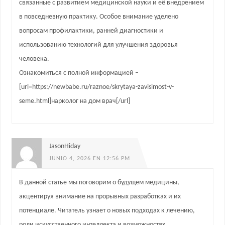
связанные с развитием медицинской науки и её внедрением
в повседневную практику. Особое внимание уделено
вопросам профилактики, ранней диагностики и
использованию технологий для улучшения здоровья
человека.
Ознакомиться с полной информацией –
[url=https://newbabe.ru/raznoe/skrytaya-zavisimost-v-
seme.html]нарколог на дом врач[/url]
JasonHiday
JUNIO 4, 2026 EN 12:56 PM
В данной статье мы поговорим о будущем медицины,
акцентируя внимание на прорывных разработках и их
потенциале. Читатель узнает о новых подходах к лечению,
роли искусственного интеллекта и возможностях