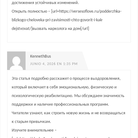
достижения устойчивых изменений.
Открыть полностью – [url=https://versesoflove.ru/podderzhka-
blizkogo-cheloveka-pri-zavisimosti-chto-govorit-i-kak-
dejstvovat/]вызвать нарколога на дом[/url]
KennethBus
JUNIO 4, 2026 EN 1:35 PM
Эта статья подробно расскажет о процессе выздоровления,
который включает в себя эмоциональную, физическую и
психологическую реабилитацию. Мы обсуждаем значимость
поддержки и наличие профессиональных программ.
Читатели узнают, как строить новую жизнь и не возвращаться
к старым привычкам.
Изучите внимательнее –