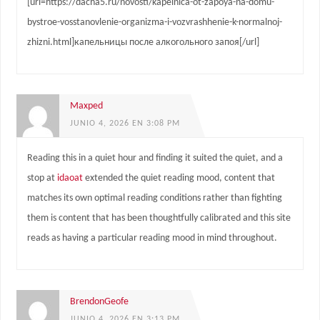
[url=https://dacha5.ru/novosti/kapelnica-ot-zapoya-na-domu-
bystroe-vosstanovlenie-organizma-i-vozvrashhenie-k-normalnoj-
zhizni.html]капельницы после алкогольного запоя[/url]
Maxped
JUNIO 4, 2026 EN 3:08 PM
Reading this in a quiet hour and finding it suited the quiet, and a
stop at
idaoat
extended the quiet reading mood, content that
matches its own optimal reading conditions rather than fighting
them is content that has been thoughtfully calibrated and this site
reads as having a particular reading mood in mind throughout.
BrendonGeofe
JUNIO 4, 2026 EN 3:13 PM