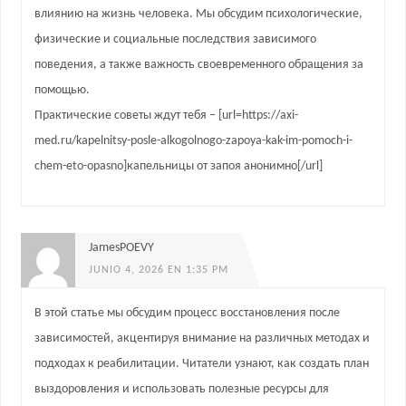
влиянию на жизнь человека. Мы обсудим психологические,
физические и социальные последствия зависимого
поведения, а также важность своевременного обращения за
помощью.
Практические советы ждут тебя – [url=https://axi-
med.ru/kapelnitsy-posle-alkogolnogo-zapoya-kak-im-pomoch-i-
chem-eto-opasno]капельницы от запоя анонимно[/url]
JamesPOEVY
JUNIO 4, 2026 EN 1:35 PM
В этой статье мы обсудим процесс восстановления после
зависимостей, акцентируя внимание на различных методах и
подходах к реабилитации. Читатели узнают, как создать план
выздоровления и использовать полезные ресурсы для