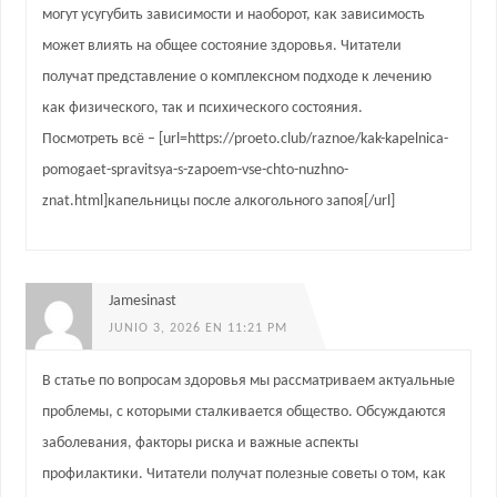
могут усугубить зависимости и наоборот, как зависимость
может влиять на общее состояние здоровья. Читатели
получат представление о комплексном подходе к лечению
как физического, так и психического состояния.
Посмотреть всё – [url=https://proeto.club/raznoe/kak-kapelnica-
pomogaet-spravitsya-s-zapoem-vse-chto-nuzhno-
znat.html]капельницы после алкогольного запоя[/url]
Jamesinast
JUNIO 3, 2026 EN 11:21 PM
В статье по вопросам здоровья мы рассматриваем актуальные
проблемы, с которыми сталкивается общество. Обсуждаются
заболевания, факторы риска и важные аспекты
профилактики. Читатели получат полезные советы о том, как