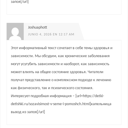
запоя[/url]
Joshuaphott
JUNIO 4, 2026 EN 12:17 AM
Этот информативный текст сочетает в себе темы здоровья и
зависимости. Мы обсудим, как хронические заболевания
могут усугубить зависимости и наоборот, как зависимость
может влиять на общее состояние здоровья. Читатели
получат представление о комплексном подходе к лечению
как физического, так и психического состояния.
Интересует подробная информация – [url=https://detki-
detishki.ru/sozavisimost-v-seme-i-pomoshch.html]капельница
выход из запоя[/url]