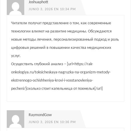
Joshuaphott
JUNIO 3, 2026 EN 10:34 PM
Читатели получат представление о том, как современные
технологии влияют на развитие медицины. Обсуждаются
новые методы лечения, персонализированный подход и роль
цифровых решений в повышении качества медицинских
услуг.
Осуществить глубокий анализ – [url=https://rak-
onkologiya.ru/toksicheskaya-nagruzka-na-organizm-metody-
ekstrennogo-ochishheniya-krovi-i-vosstanovleniya-
pecheni/]сколько стоит капельница от похмелья[/url]
RaymondGow
JUNIO 3, 2026 EN 10:36 PM