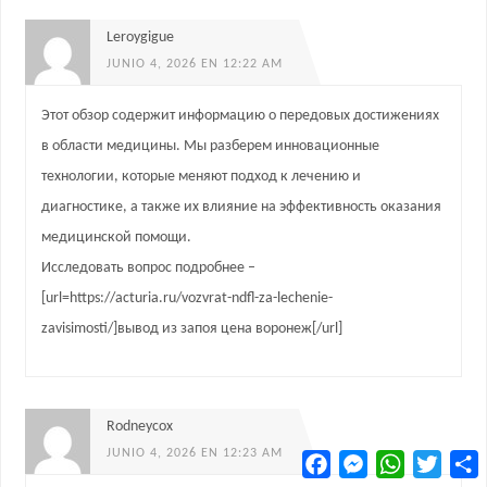
Leroygigue
JUNIO 4, 2026 EN 12:22 AM
Этот обзор содержит информацию о передовых достижениях
в области медицины. Мы разберем инновационные
технологии, которые меняют подход к лечению и
диагностике, а также их влияние на эффективность оказания
медицинской помощи.
Исследовать вопрос подробнее –
[url=https://acturia.ru/vozvrat-ndfl-za-lechenie-
zavisimosti/]вывод из запоя цена воронеж[/url]
Rodneycox
JUNIO 4, 2026 EN 12:23 AM
Facebook
Messenger
WhatsApp
Twitter
C