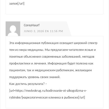
запоя[/url]
CoreyHaurf
JUNIO 3, 2026 EN 11:56 PM
Эта информационная публикация освещает широкий спектр
тем из мира медицины. Мы предлагаем читателям ясные и
понятные объяснения современных заболеваний, методов
профилактики и лечения. Информация будет полезна как
пациентам, так и медицинским работникам, желающим
поддержать уровень своих знаний.
Как достичь результата? –
[url=https://medvokrug.ru/kodirovanie-ot-alkogolizma-v-
rybinske/]наркологическая клиника в рыбинске[/url]