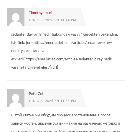
Timothyemuri
JUNIO 3, 2026 EN 11:44 PM
sedanter davran?s nedir hakk?ndaki yaz?y? gercekten begendim.
Iste link: [url=https://enerjiatlet.com/articles/sedanter-birey-
nedir-yasam-tarzi-ve-
etkileri/]https://enerjiatlet.com/articles/sedanter-birey-nedir-
yasam-tarzi-ve-etkileri/[/url]
PeterZet
JUNIO 3, 2026 EN 11:45 PM
В этой статье мы обсудим процесс восстановления после
зависимостей, акцентируя внимание на различных методах и
подходах к реабилитации. Читатели узнают, как создать план