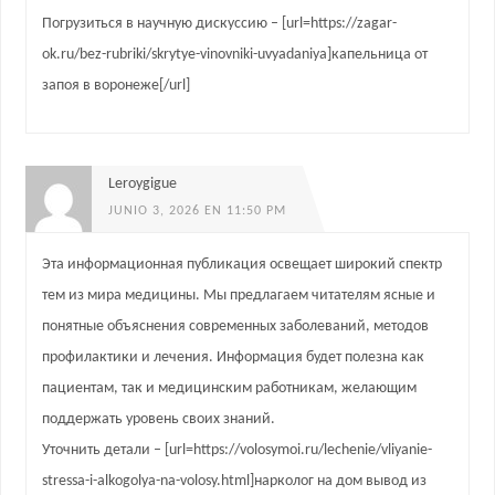
Погрузиться в научную дискуссию – [url=https://zagar-
ok.ru/bez-rubriki/skrytye-vinovniki-uvyadaniya]капельница от
запоя в воронеже[/url]
Leroygigue
JUNIO 3, 2026 EN 11:50 PM
Эта информационная публикация освещает широкий спектр
тем из мира медицины. Мы предлагаем читателям ясные и
понятные объяснения современных заболеваний, методов
профилактики и лечения. Информация будет полезна как
пациентам, так и медицинским работникам, желающим
поддержать уровень своих знаний.
Уточнить детали – [url=https://volosymoi.ru/lechenie/vliyanie-
stressa-i-alkogolya-na-volosy.html]нарколог на дом вывод из