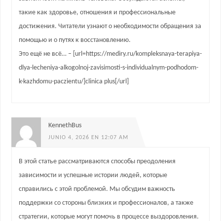
такие как здоровье, отношения и профессиональные
достижения. Читатели узнают о необходимости обращения за
помощью и о путях к восстановлению.
Это ещё не всё… – [url=https://mediry.ru/kompleksnaya-terapiya-
dlya-lecheniya-alkogolnoj-zavisimosti-s-individualnym-podhodom-
k-kazhdomu-paczientu/]clinica plus[/url]
KennethBus
JUNIO 4, 2026 EN 12:07 AM
В этой статье рассматриваются способы преодоления
зависимости и успешные истории людей, которые
справились с этой проблемой. Мы обсудим важность
поддержки со стороны близких и профессионалов, а также
стратегии, которые могут помочь в процессе выздоровления.