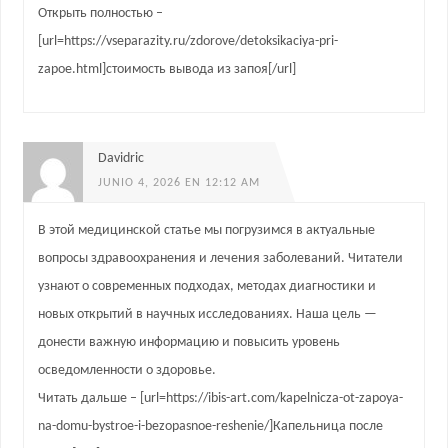
Открыть полностью –
[url=https://vseparazity.ru/zdorove/detoksikaciya-pri-
zapoe.html]стоимость вывода из запоя[/url]
Davidric
JUNIO 4, 2026 EN 12:12 AM
В этой медицинской статье мы погрузимся в актуальные
вопросы здравоохранения и лечения заболеваний. Читатели
узнают о современных подходах, методах диагностики и
новых открытий в научных исследованиях. Наша цель —
донести важную информацию и повысить уровень
осведомленности о здоровье.
Читать дальше – [url=https://ibis-art.com/kapelnicza-ot-zapoya-
na-domu-bystroe-i-bezopasnoe-reshenie/]Капельница после