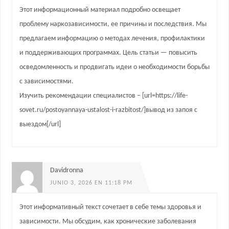
Этот информационный материал подробно освещает
проблему наркозависимости, ее причины и последствия. Мы
предлагаем информацию о методах лечения, профилактики
и поддерживающих программах. Цель статьи — повысить
осведомленность и продвигать идеи о необходимости борьбы
с зависимостями.
Изучить рекомендации специалистов – [url=https://life-
sovet.ru/postoyannaya-ustalost-i-razbitost/]вывод из запоя с
выездом[/url]
Davidronna
JUNIO 3, 2026 EN 11:18 PM
Этот информативный текст сочетает в себе темы здоровья и
зависимости. Мы обсудим, как хронические заболевания