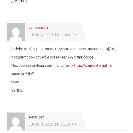
дом[/url]
Jamesstuth
JUNIO 3, 2026 EN 11:04 PM
[url=https://uzip-avtomat.ru/]узип для промышленности[/url]
продлит срок службы осветительных приборов.
Подробная информация на сайте –
http://uzip-avtomat.ru
защита УЗИП
узип Т
УЗИПы
PeterZet
JUNIO 3, 2026 EN 11:15 PM