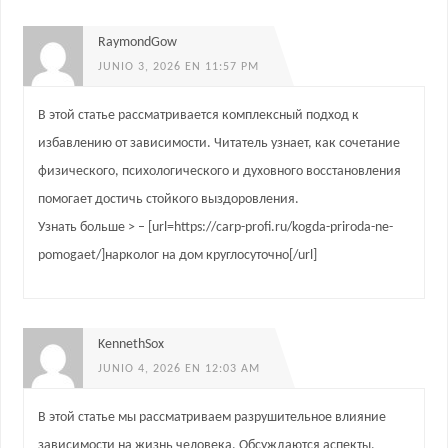
RaymondGow
JUNIO 3, 2026 EN 11:57 PM
В этой статье рассматривается комплексный подход к
избавлению от зависимости. Читатель узнает, как сочетание
физического, психологического и духовного восстановления
помогает достичь стойкого выздоровления.
Узнать больше > – [url=https://carp-profi.ru/kogda-priroda-ne-
pomogaet/]нарколог на дом круглосуточно[/url]
KennethSox
JUNIO 4, 2026 EN 12:03 AM
В этой статье мы рассматриваем разрушительное влияние
зависимости на жизнь человека. Обсуждаются аспекты,