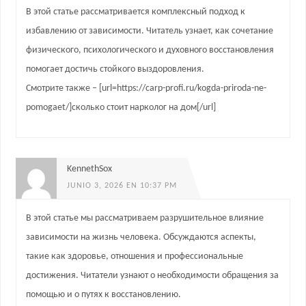
В этой статье рассматривается комплексный подход к
избавлению от зависимости. Читатель узнает, как сочетание
физического, психологического и духовного восстановления
помогает достичь стойкого выздоровления.
Смотрите также – [url=https://carp-profi.ru/kogda-priroda-ne-
pomogaet/]сколько стоит нарколог на дом[/url]
KennethSox
JUNIO 3, 2026 EN 10:37 PM
В этой статье мы рассматриваем разрушительное влияние
зависимости на жизнь человека. Обсуждаются аспекты,
такие как здоровье, отношения и профессиональные
достижения. Читатели узнают о необходимости обращения за
помощью и о путях к восстановлению.