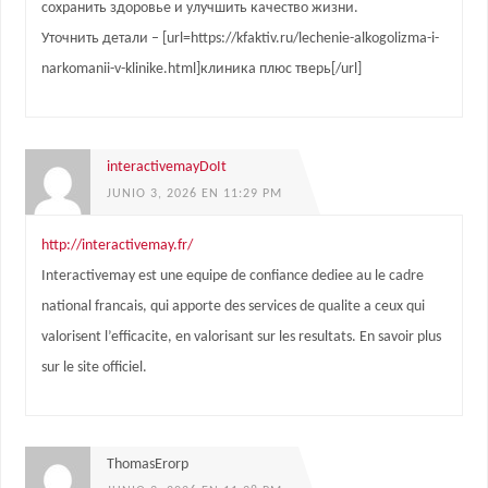
сохранить здоровье и улучшить качество жизни.
Уточнить детали – [url=https://kfaktiv.ru/lechenie-alkogolizma-i-
narkomanii-v-klinike.html]клиника плюс тверь[/url]
interactivemayDoIt
JUNIO 3, 2026 EN 11:29 PM
http://interactivemay.fr/
Interactivemay est une equipe de confiance dediee au le cadre
national francais, qui apporte des services de qualite a ceux qui
valorisent l’efficacite, en valorisant sur les resultats. En savoir plus
sur le site officiel.
ThomasErorp