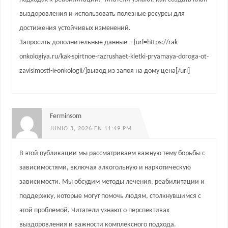
выздоровления и использовать полезные ресурсы для
достижения устойчивых изменений.
Запросить дополнительные данные – [url=https://rak-
onkologiya.ru/kak-spirtnoe-razrushaet-kletki-pryamaya-doroga-ot-
zavisimosti-k-onkologii/]вывод из запоя на дому цена[/url]
Ferminsom
JUNIO 3, 2026 EN 11:49 PM
В этой публикации мы рассматриваем важную тему борьбы с
зависимостями, включая алкогольную и наркотическую
зависимости. Мы обсудим методы лечения, реабилитации и
поддержку, которые могут помочь людям, столкнувшимся с
этой проблемой. Читатели узнают о перспективах
выздоровления и важности комплексного подхода.