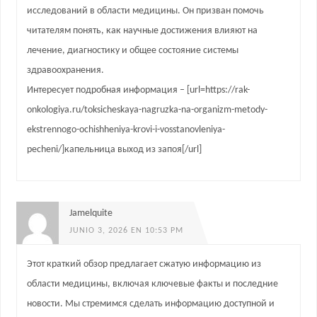
исследований в области медицины. Он призван помочь
читателям понять, как научные достижения влияют на
лечение, диагностику и общее состояние системы
здравоохранения.
Интересует подробная информация – [url=https://rak-
onkologiya.ru/toksicheskaya-nagruzka-na-organizm-metody-
ekstrennogo-ochishheniya-krovi-i-vosstanovleniya-
pecheni/]капельница выход из запоя[/url]
Jamelquite
JUNIO 3, 2026 EN 10:53 PM
Этот краткий обзор предлагает сжатую информацию из
области медицины, включая ключевые факты и последние
новости. Мы стремимся сделать информацию доступной и