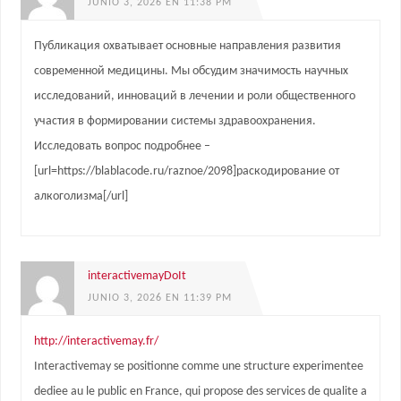
JUNIO 3, 2026 EN 11:38 PM
Публикация охватывает основные направления развития
современной медицины. Мы обсудим значимость научных
исследований, инноваций в лечении и роли общественного
участия в формировании системы здравоохранения.
Исследовать вопрос подробнее –
[url=https://blablacode.ru/raznoe/2098]раскодирование от
алкоголизма[/url]
interactivemayDoIt
JUNIO 3, 2026 EN 11:39 PM
http://interactivemay.fr/
Interactivemay se positionne comme une structure experimentee
dediee au le public en France, qui propose des services de qualite a