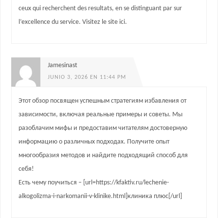
ceux qui recherchent des resultats, en se distinguant par sur
l’excellence du service. Visitez le site ici.
Jamesinast
JUNIO 3, 2026 EN 11:44 PM
Этот обзор посвящен успешным стратегиям избавления от
зависимости, включая реальные примеры и советы. Мы
разоблачим мифы и предоставим читателям достоверную
информацию о различных подходах. Получите опыт
многообразия методов и найдите подходящий способ для
себя!
Есть чему поучиться – [url=https://kfaktiv.ru/lechenie-
alkogolizma-i-narkomanii-v-klinike.html]клиника плюс[/url]