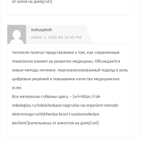
от запоя на дому[/url]
Joshuaphott
JUNIO 3, 2026 EN 10:40 PM
Читатели получат представление о том, как современные
технологии влияют на развитие медицины. Обсуждаются
новые методы лечения, персонализированный подход и роль
цифровых решений в повышении качества медицинских
услуг.
Все материалы собраны здесь – [url=https://rak-
onkologiya.ru/toksicheskaya-nagruzka-na-organizm-metody-
ekstrennogo-ochishheniya-krovi-i-vosstanovleniya-
pecheni/]капельница от алкоголя на дому[/url]