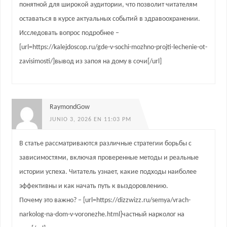
понятной для широкой аудитории, что позволит читателям
оставаться в курсе актуальных событий в здравоохранении.
Исследовать вопрос подробнее –
[url=https://kalejdoscop.ru/gde-v-sochi-mozhno-projti-lechenie-ot-
zavisimosti/]вывод из запоя на дому в сочи[/url]
RaymondGow
JUNIO 3, 2026 EN 11:03 PM
В статье рассматриваются различные стратегии борьбы с
зависимостями, включая проверенные методы и реальные
истории успеха. Читатель узнает, какие подходы наиболее
эффективны и как начать путь к выздоровлению.
Почему это важно? – [url=https://dizzwizz.ru/semya/vrach-
narkolog-na-dom-v-voronezhe.html]частный нарколог на