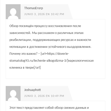
ThomasErorp
JUNIO 3, 2026 EN 10:42 PM
Обзор посвящён процессу восстановления после
зависимостей. Мы расскажем о различных этапах
реабилитации, поддерживающих ресурсах и важности
мотивации в достижении устойчивого выздоровления.
Почему это важно? – [url=https://doverie-
stomatolog93.ru/lechenie-alkogolizma-3/]наркологическая
клиника в твери[/url]
Joshuaphott
JUNIO 3, 2026 EN 10:49 PM
Этот текст представляет собой обзор свежих данных и