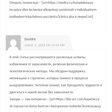
Открыть полностью – [url=https://mediry.ru/kompleksnaya-
terapiya-dlya-lecheniya-alkogolnoj-zavisimosti-s-individualnym-
podhodom-k-kazhdomu-paczientu/]clinica plus в твери[/url]
Davidric
JUNIO 3, 2026 EN 10:39 PM
В этой статье рассматриваются различные аспекты
избавления от зависимости, включая физические и
психологические методы. Мы обсудим поддержку,
мотивацию и стратегии, которые помогут в процессе
выздоровления. Читатели узнают, как преодолеть трудности и
двигаться к новой жизни без зависимости.
Заходи — там интересно – [url=https://ibis-art.com/kapelnicza-
ot-zapoya-na-domu-bystroe-i-bezopasnoe-reshenie/]капельницу