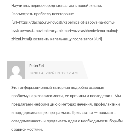
Научитесь первоочередным шагам к новой жизни.
Рассмотреть проблему всесторонне –
[url=https://dacha5.ru/novosti/kapelnica-ot-zapoya-na-domu-
bystroe-vosstanovlenie-organizma-i-vozvrashhenie-k-normalnoj-
zhizni.html]Поставить капельницу после запоя[/url]
PeterZet
JUNIO 4, 2026 EN 12:12 AM
Этот информационный материал подробно освещает
проблему наркозависимости, ее причины и последствия. Мы
предлагаем информацию о методах лечения, профилактики
и поддерживающих программах. Цель статьи — повысить
осведомленность и продвигать идеи о необходимости борьбы
с зависимостями.