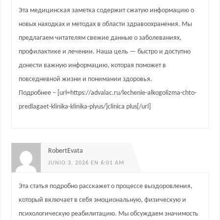
Эта медицинская заметка содержит сжатую информацию о
новых находках и методах в области здравоохранения. Мы
предлагаем читателям свежие данные о заболеваниях,
профилактике и лечении. Наша цель — быстро и доступно
донести важную информацию, которая поможет в
повседневной жизни и понимании здоровья.
Подробнее – [url=https://advalac.ru/lechenie-alkogolizma-chto-
predlagaet-klinika-klinika-plyus/]clinica plus[/url]
RobertEvata
JUNIO 3, 2026 EN 6:01 AM
Эта статья подробно расскажет о процессе выздоровления,
который включает в себя эмоциональную, физическую и
психологическую реабилитацию. Мы обсуждаем значимость