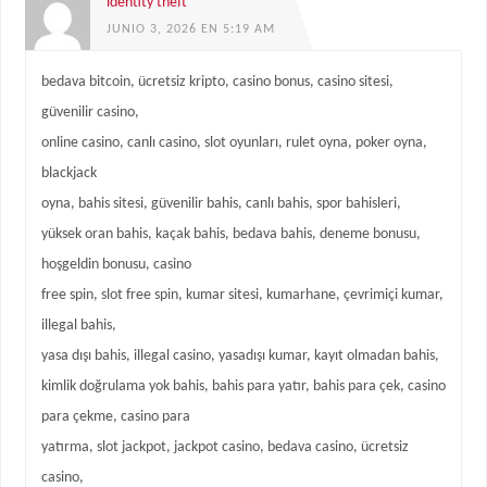
identity theft
JUNIO 3, 2026 EN 5:19 AM
bedava bitcoin, ücretsiz kripto, casino bonus, casino sitesi,
güvenilir casino,
online casino, canlı casino, slot oyunları, rulet oyna, poker oyna,
blackjack
oyna, bahis sitesi, güvenilir bahis, canlı bahis, spor bahisleri,
yüksek oran bahis, kaçak bahis, bedava bahis, deneme bonusu,
hoşgeldin bonusu, casino
free spin, slot free spin, kumar sitesi, kumarhane, çevrimiçi kumar,
illegal bahis,
yasa dışı bahis, illegal casino, yasadışı kumar, kayıt olmadan bahis,
kimlik doğrulama yok bahis, bahis para yatır, bahis para çek, casino
para çekme, casino para
yatırma, slot jackpot, jackpot casino, bedava casino, ücretsiz
casino,