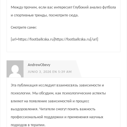
Между прочим, если вас интересует Глубокий анализ футбола
и спортивные тренды, посмотрите сюда.
Смотрите сами:
[url=https://footballcska.ru]https://footballcska.ru[/url]
AndrewObevy
JUNIO 3, 2026 EN 5:39 AM
Эта публикация исследует взаимосвязь зависимости и
психологии. Мы обсудим, как психологические аспекты
влияют на появление зависимостей и процесс
выздоровления. Читатели смогут понять важность
профессиональной поддержки и применения научных
подходов в терапии.