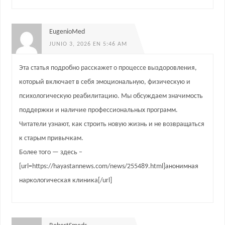
EugenioMed
JUNIO 3, 2026 EN 5:46 AM
Эта статья подробно расскажет о процессе выздоровления,
который включает в себя эмоциональную, физическую и
психологическую реабилитацию. Мы обсуждаем значимость
поддержки и наличие профессиональных программ.
Читатели узнают, как строить новую жизнь и не возвращаться
к старым привычкам.
Более того — здесь –
[url=https://hayastannews.com/news/255489.html]анонимная
наркологическая клиника[/url]