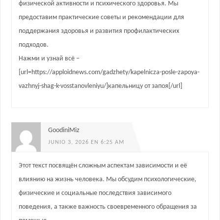
физической активности и психического здоровья. Мы
предоставим практические советы и рекомендации для
поддержания здоровья и развития профилактических
подходов.
Нажми и узнай всё –
[url=https://apploidnews.com/gadzhety/kapelnicza-posle-zapoya-
vazhnyj-shag-k-vosstanovleniyu/]капельницу от запоя[/url]
GoodiniMiz
JUNIO 3, 2026 EN 6:25 AM
Этот текст посвящён сложным аспектам зависимости и её
влиянию на жизнь человека. Мы обсудим психологические,
физические и социальные последствия зависимого
поведения, а также важность своевременного обращения за