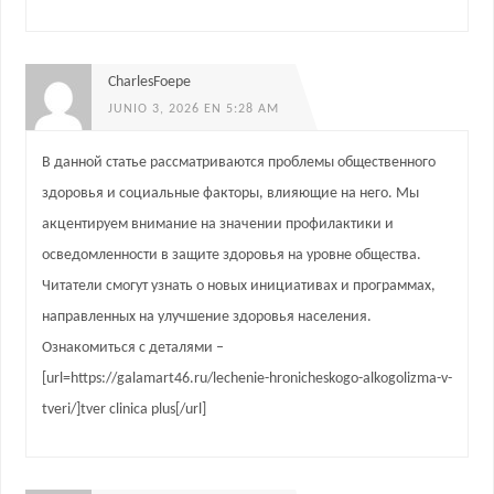
CharlesFoepe
JUNIO 3, 2026 EN 5:28 AM
В данной статье рассматриваются проблемы общественного
здоровья и социальные факторы, влияющие на него. Мы
акцентируем внимание на значении профилактики и
осведомленности в защите здоровья на уровне общества.
Читатели смогут узнать о новых инициативах и программах,
направленных на улучшение здоровья населения.
Ознакомиться с деталями –
[url=https://galamart46.ru/lechenie-hronicheskogo-alkogolizma-v-
tveri/]tver clinica plus[/url]