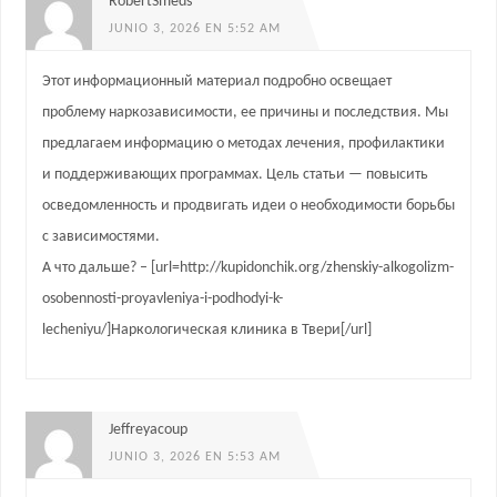
RobertSmeds
JUNIO 3, 2026 EN 5:52 AM
Этот информационный материал подробно освещает
проблему наркозависимости, ее причины и последствия. Мы
предлагаем информацию о методах лечения, профилактики
и поддерживающих программах. Цель статьи — повысить
осведомленность и продвигать идеи о необходимости борьбы
с зависимостями.
А что дальше? – [url=http://kupidonchik.org/zhenskiy-alkogolizm-
osobennosti-proyavleniya-i-podhodyi-k-
lecheniyu/]Наркологическая клиника в Твери[/url]
Jeffreyacoup
JUNIO 3, 2026 EN 5:53 AM