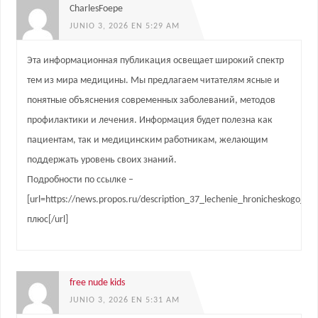
CharlesFoepe
JUNIO 3, 2026 EN 5:29 AM
Эта информационная публикация освещает широкий спектр
тем из мира медицины. Мы предлагаем читателям ясные и
понятные объяснения современных заболеваний, методов
профилактики и лечения. Информация будет полезна как
пациентам, так и медицинским работникам, желающим
поддержать уровень своих знаний.
Подробности по ссылке –
[url=https://news.propos.ru/description_37_lechenie_hronicheskogo_a
плюс[/url]
free nude kids
JUNIO 3, 2026 EN 5:31 AM