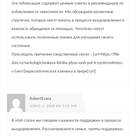
Эта публикация содержит ценные советы и рекомендации по
избавлению от зависимости. Мы обсуждаем различные
стратегии, которые могут помочь в процессе выздоровления и
важность обращения за помощью. Читатели смогут
использовать полученные знания для улучшения своего
состояния.
Проследить причинно-следственные связи – [url=https://file-
don.ru/narkologicheskaya-klinika-plyus-vash-put-k-vyzdorovleniyu-
v-tveri/]наркологическая клиника в твери[/url]
RobertEvata
JUNIO 3, 2026 EN 5:55 AM
В этой статье мы говорим о важности поддержки в процессе
выздоровления. Рассматриваются семьи, группы поддержки,