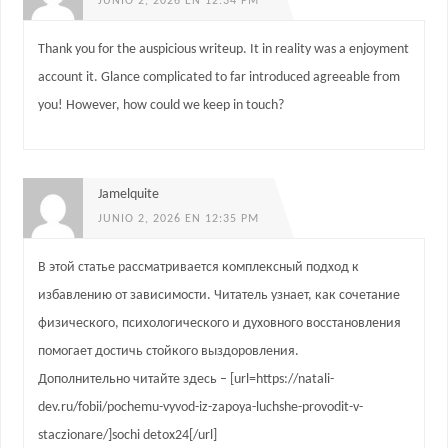
JUNIO 2, 2026 EN 12:34 PM
Thank you for the auspicious writeup. It in reality was a enjoyment
account it. Glance complicated to far introduced agreeable from
you! However, how could we keep in touch?
Jamelquite
JUNIO 2, 2026 EN 12:35 PM
В этой статье рассматривается комплексный подход к
избавлению от зависимости. Читатель узнает, как сочетание
физического, психологического и духовного восстановления
помогает достичь стойкого выздоровления.
Дополнительно читайте здесь – [url=https://natali-
dev.ru/fobii/pochemu-vyvod-iz-zapoya-luchshe-provodit-v-
staczionare/]sochi detox24[/url]