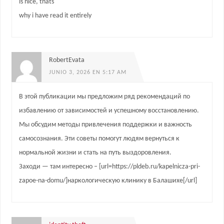
is nice, thats
why i have read it entirely
RobertEvata
JUNIO 3, 2026 EN 5:17 AM
В этой публикации мы предложим ряд рекомендаций по
избавлению от зависимостей и успешному восстановлению.
Мы обсудим методы привлечения поддержки и важность
самосознания. Эти советы помогут людям вернуться к
нормальной жизни и стать на путь выздоровления.
Заходи — там интересно – [url=https://pldeb.ru/kapelnicza-pri-
zapoe-na-domu/]наркологическую клинику в Балашихе[/url]