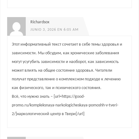
Richardsox
JUNIO 3, 2026 EN 6:05 AM
Этот информативный текст сочетает в себе темы здоровья и
зависимости. Мы обсудим, как хронические заболевания
могут усугубить зависимости и наоборот, как зависимость
может влиять на общее состояние здоровья. Читатели
получат представление о комплексном подходе к лечению
как физического, так и психического состояния.
Всё, что нужно знать – [url=https://good-
promo.ru/kompleksnaya-narkologicheskaya-pomoshh-v-tveri-
2/]наркологический центр в Твери[/url]