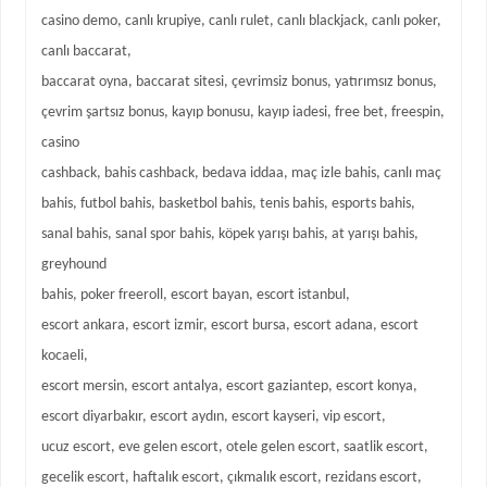
casino demo, canlı krupiye, canlı rulet, canlı blackjack, canlı poker,
canlı baccarat,
baccarat oyna, baccarat sitesi, çevrimsiz bonus, yatırımsız bonus,
çevrim şartsız bonus, kayıp bonusu, kayıp iadesi, free bet, freespin,
casino
cashback, bahis cashback, bedava iddaa, maç izle bahis, canlı maç
bahis, futbol bahis, basketbol bahis, tenis bahis, esports bahis,
sanal bahis, sanal spor bahis, köpek yarışı bahis, at yarışı bahis,
greyhound
bahis, poker freeroll, escort bayan, escort istanbul,
escort ankara, escort izmir, escort bursa, escort adana, escort
kocaeli,
escort mersin, escort antalya, escort gaziantep, escort konya,
escort diyarbakır, escort aydın, escort kayseri, vip escort,
ucuz escort, eve gelen escort, otele gelen escort, saatlik escort,
gecelik escort, haftalık escort, çıkmalık escort, rezidans escort,