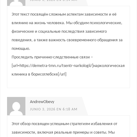
Этот текст посвящён сложным аспектам зависимости и её
влиянию на жизнь человека. Мы обсудим психологические,
физические и социальные последствия зависимого
поведения, а также важность своевременного обращения за
помощью.
Проследить причинно-следственные связи –
[url=https://demetra-tmn.ru/tsentr-narkologii/]наркологическая
клиника в борисоглебске[/url]
AndrewObevy
JUNIO 3, 2026 EN 6:18 AM
Этот обзор посвящен успешным стратегиям избавления от
зависимости, включая реальные примеры и советы. Мы