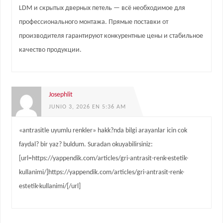
LDM и скрытых дверных петель — всё необходимое для
профессионального монтажа. Прямые поставки от
производителя гарантируют конкурентные цены и стабильное
качество продукции.
Josephlit
JUNIO 3, 2026 EN 5:36 AM
«antrasitle uyumlu renkler» hakk?nda bilgi arayanlar icin cok
faydal? bir yaz? buldum. Suradan okuyabilirsiniz:
[url=https://yappendik.com/articles/gri-antrasit-renk-estetik-
kullanimi/]https://yappendik.com/articles/gri-antrasit-renk-
estetik-kullanimi/[/url]