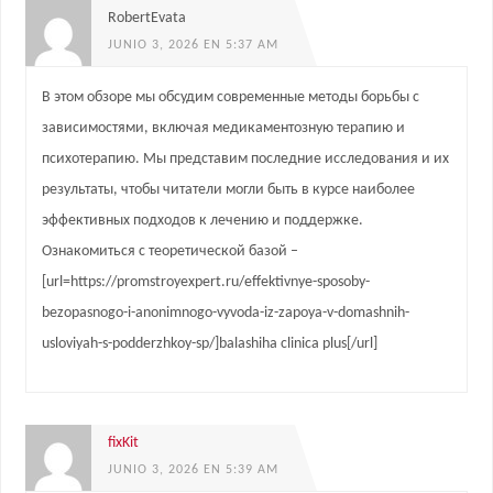
RobertEvata
JUNIO 3, 2026 EN 5:37 AM
В этом обзоре мы обсудим современные методы борьбы с
зависимостями, включая медикаментозную терапию и
психотерапию. Мы представим последние исследования и их
результаты, чтобы читатели могли быть в курсе наиболее
эффективных подходов к лечению и поддержке.
Ознакомиться с теоретической базой –
[url=https://promstroyexpert.ru/effektivnye-sposoby-
bezopasnogo-i-anonimnogo-vyvoda-iz-zapoya-v-domashnih-
usloviyah-s-podderzhkoy-sp/]balashiha clinica plus[/url]
fixKit
JUNIO 3, 2026 EN 5:39 AM