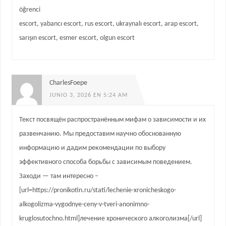
öğrenci
escort, yabancı escort, rus escort, ukraynalı escort, arap escort,
sarışın escort, esmer escort, olgun escort
CharlesFoepe
JUNIO 3, 2026 EN 5:24 AM
Текст посвящён распространённым мифам о зависимости и их
развенчанию. Мы предоставим научно обоснованную
информацию и дадим рекомендации по выбору
эффективного способа борьбы с зависимым поведением.
Заходи — там интересно –
[url=https://pronikotin.ru/stati/lechenie-xronicheskogo-
alkogolizma-vygodnye-ceny-v-tveri-anonimno-
kruglosutochno.html]лечение хронического алкоголизма[/url]