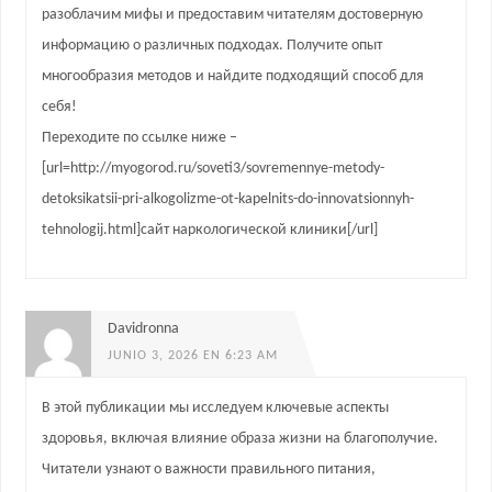
разоблачим мифы и предоставим читателям достоверную
информацию о различных подходах. Получите опыт
многообразия методов и найдите подходящий способ для
себя!
Переходите по ссылке ниже –
[url=http://myogorod.ru/soveti3/sovremennye-metody-
detoksikatsii-pri-alkogolizme-ot-kapelnits-do-innovatsionnyh-
tehnologij.html]сайт наркологической клиники[/url]
Davidronna
JUNIO 3, 2026 EN 6:23 AM
В этой публикации мы исследуем ключевые аспекты
здоровья, включая влияние образа жизни на благополучие.
Читатели узнают о важности правильного питания,