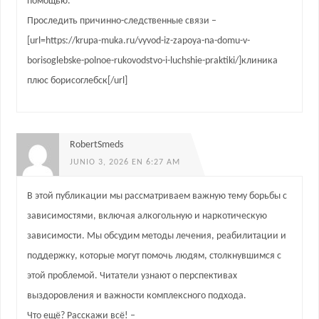
помощью.
Проследить причинно-следственные связи –
[url=https://krupa-muka.ru/vyvod-iz-zapoya-na-domu-v-
borisoglebske-polnoe-rukovodstvo-i-luchshie-praktiki/]клиника
плюс борисоглебск[/url]
RobertSmeds
JUNIO 3, 2026 EN 6:27 AM
В этой публикации мы рассматриваем важную тему борьбы с
зависимостями, включая алкогольную и наркотическую
зависимости. Мы обсудим методы лечения, реабилитации и
поддержку, которые могут помочь людям, столкнувшимся с
этой проблемой. Читатели узнают о перспективах
выздоровления и важности комплексного подхода.
Что ещё? Расскажи всё! –