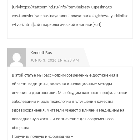
[url=https://tattoomind.ru/info/item/sekrety-uspeshnogo-
vosstanovleniya-chastnaya-anonimnaya-narkologicheskaya-klinika-
v-tveri.html]сайт наркологической клиники[/url]
KennethBus
JUNIO 3, 2026 EN 6:28 AM
В этой статье мы рассмотрим современные достижения в
области медицины, включая инновационные методы
лечения и диагностики. Мы обсудим важность профилактики
заболеваний и роль технологий в улучшении качества
здравоохранения. Читатели узнают о влиянии медицины на
повседневную жизнь и ее значение для современного
общества.
Получить полную информацию –