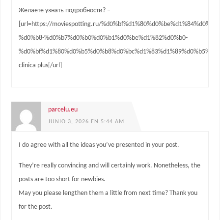
Желаете узнать подробности? –
[url=https://moviespotting.ru/%d0%bf%d1%80%d0%be%d1%84%
%d0%b8-%d0%b7%d0%b0%d0%b1%d0%be%d1%82%d0%b0-
%d0%bf%d1%80%d0%b5%d0%b8%d0%bc%d1%83%d1%89%d0%b5%d1%8
clinica plus[/url]
parcelu.eu
JUNIO 3, 2026 EN 5:44 AM
I do agree with all the ideas you’ve presented in your post.
They’re really convincing and will certainly work. Nonetheless, the
posts are too short for newbies.
May you please lengthen them a little from next time? Thank you
for the post.