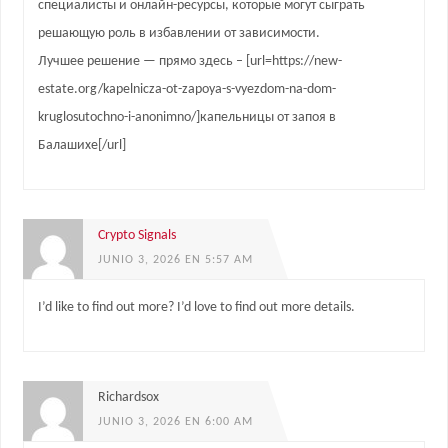
специалисты и онлайн-ресурсы, которые могут сыграть
решающую роль в избавлении от зависимости.
Лучшее решение — прямо здесь – [url=https://new-
estate.org/kapelnicza-ot-zapoya-s-vyezdom-na-dom-
kruglosutochno-i-anonimno/]капельницы от запоя в
Балашихе[/url]
Crypto Signals
JUNIO 3, 2026 EN 5:57 AM
I’d like to find out more? I’d love to find out more details.
Richardsox
JUNIO 3, 2026 EN 6:00 AM