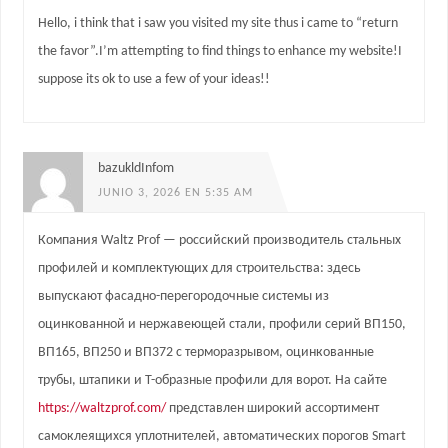
Hello, i think that i saw you visited my site thus i came to “return
the favor”.I’m attempting to find things to enhance my website!I
suppose its ok to use a few of your ideas!!
bazukldInfom
JUNIO 3, 2026 EN 5:35 AM
Компания Waltz Prof — российский производитель стальных
профилей и комплектующих для строительства: здесь
выпускают фасадно-перегородочные системы из
оцинкованной и нержавеющей стали, профили серий ВП150,
ВП165, ВП250 и ВП372 с терморазрывом, оцинкованные
трубы, штапики и Т-образные профили для ворот. На сайте
https://waltzprof.com/
представлен широкий ассортимент
самоклеящихся уплотнителей, автоматических порогов Smart