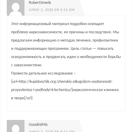
RobertSmeds
JUNIO 3, 2026 EN 6:12 AM
Этот информационный материал подробно освещает
проблему наркозависимости, ее причины и последствия. Мы
предлагаем информацию о методах лечения, профилактики
и поддерживающих программах. Цель статьи — повысить
осведомленность и продвигать идеи о необходимости борьбы
с зависимостями.
Провести детальное исследование –
[url=http://kupidonchik.org/zhenskiy-alkogolizm-osobennosti-
proyavleniya-i-podhodyi-k-lecheniyu/]наркологическая клиника
в твери[/url]
GoodiniMiz
JUNIO 3, 2026 EN 6:14 AM