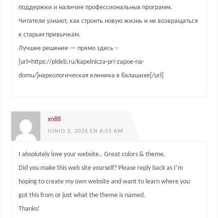
поддержки и наличие профессиональных программ.
Читатели узнают, как строить новую жизнь и не возвращаться
к старым привычкам.
Лучшее решение — прямо здесь –
[url=https://pldeb.ru/kapelnicza-pri-zapoe-na-
domu/]наркологическая клиника в балашихе[/url]
xn88
JUNIO 3, 2026 EN 6:01 AM
I absolutely love your website.. Great colors & theme.
Did you make this web site yourself? Please reply back as I’m
hoping to create my own website and want to learn where you
got this from or just what the theme is named.
Thanks!