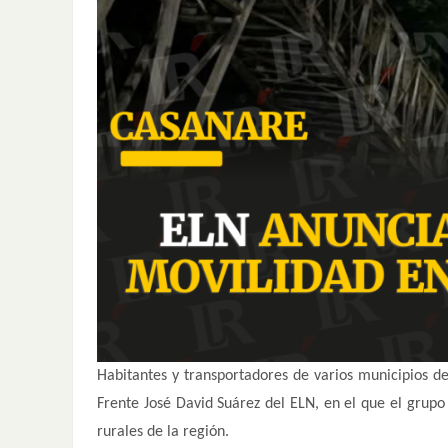
Habitantes y transportadores de varios municipios 
Frente José David Suárez del ELN, en el que el grupo
rurales de la región.