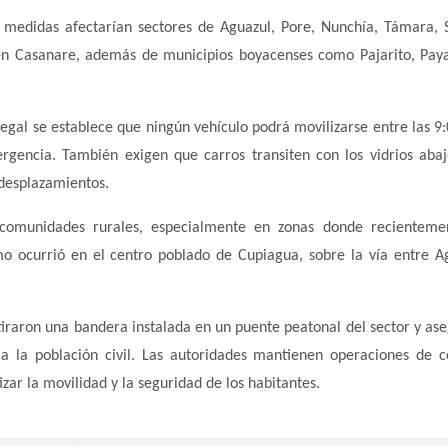
 medidas afectarían sectores de Aguazul, Pore, Nunchía, Támara,
en Casanare, además de municipios boyacenses como Pajarito, Paya
legal se establece que ningún vehículo podrá movilizarse entre las 9:
rgencia. También exigen que carros transiten con los vidrios aba
 desplazamientos.
 comunidades rurales, especialmente en zonas donde recienteme
o ocurrió en el centro poblado de Cupiagua, sobre la vía entre A
etiraron una bandera instalada en un puente peatonal del sector y as
a la población civil. Las autoridades mantienen operaciones de c
izar la movilidad y la seguridad de los habitantes.