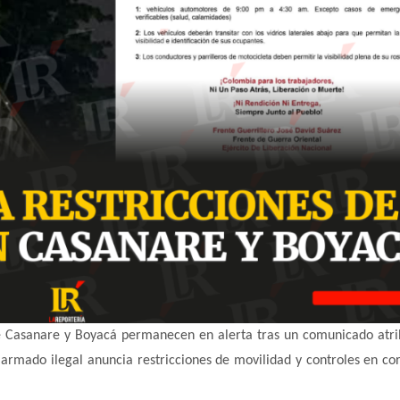
de Casanare y Boyacá permanecen en alerta tras un comunicado atri
 armado ilegal anuncia restricciones de movilidad y controles en co