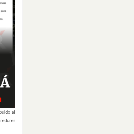
buido al
rredores