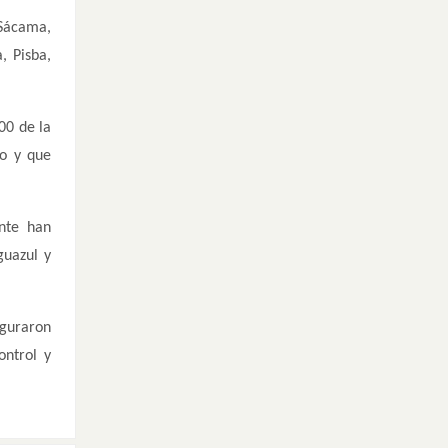
 Sácama,
, Pisba,
00 de la
jo y que
nte han
guazul y
eguraron
ontrol y