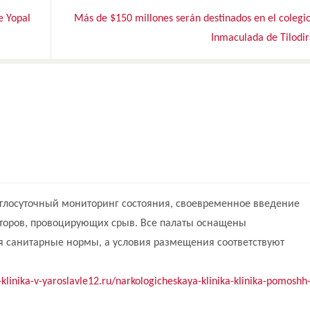
e Yopal
Más de $150 millones serán destinados en el colegi
Inmaculada de Tilodi
глосуточный мониторинг состояния, своевременное введение
кторов, провоцирующих срыв. Все палаты оснащены
санитарные нормы, а условия размещения соответствуют
-klinika-v-yaroslavle12.ru/narkologicheskaya-klinika-klinika-pomoshh