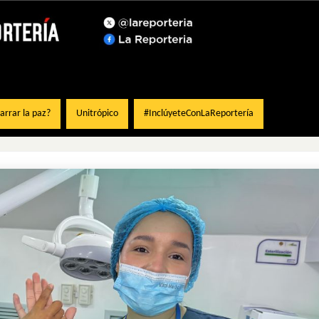
rrar la paz?
Unitrópico
#InclúyeteConLaReportería