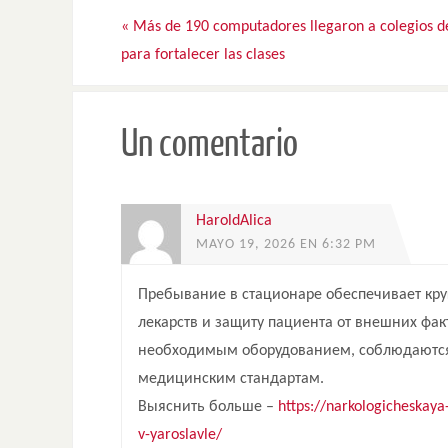
«
Más de 190 computadores llegaron a colegios d
para fortalecer las clases
Un comentario
HaroldAlica
MAYO 19, 2026 EN 6:32 PM
Пребывание в стационаре обеспечивает кру
лекарств и защиту пациента от внешних фа
необходимым оборудованием, соблюдаются 
медицинским стандартам.
Выяснить больше –
https://narkologicheskaya
v-yaroslavle/