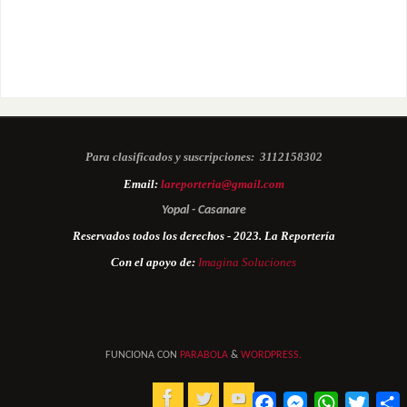
Para clasificados y suscripciones:
3112158302
Email:
lareporteria@gmail.com
Yopal - Casanare
Reservados todos los derechos - 2023. La Reportería
Con el apoyo de:
Imagina Soluciones
FUNCIONA CON
PARABOLA
&
WORDPRESS.
Facebook
Messenger
WhatsApp
Twitter
C