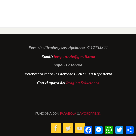
Para clasificados y suscripciones:
3112158302
Email:
lareporteria@gmail.com
Yopal - Casanare
Reservados todos los derechos - 2023. La Reportería
Con el apoyo de:
Imagina Soluciones
FUNCIONA CON
PARABOLA
&
WORDPRESS.
Facebook
Messenger
WhatsApp
Twitter
C