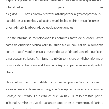
República presentó un informe detallando los candidatos que estarían
inhabilitados para ser
elegidos. https://www.secretariatransparencia.gov.co/prensa/553-
candidatos-a-concejos-y-alcaldías-municipales-podrían-estar-incursos-
en-una-inhabilidad-para-las-elecciones-regionales
En este informe se mencionaban los nombres tanto de Michael Castro
como de Anderson Alonso Carrillo, quien fue el impulsor de la demanda
contra ‘Paco’ y quien estaría buscando su salida del Concejo municipal
para ocupar su lugar. Asimismo, también se incluye en dicho informe el
nombre del actual Concejal Jhon Jairo Peynado perteneciente al partido
liberal.
Hasta el momento el cabildante no se ha pronunciado al respecto,
sobre si buscará defender su cargo de Concejal en otra estancia como el
Consejo de Estado. Lo cierto es que ya hay un fallo emitido por el
Tribunal Administrativo de Casanare que en este momento, dejaría a