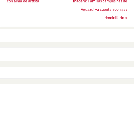
con alma de artista
madera: Familias campesinas de
Aguazul ya cuentan con gas
domiciliario
»