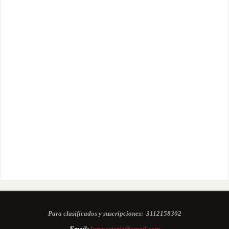
Para clasificados y suscripciones:
3112158302
Email:
lareporteria@gmail.com