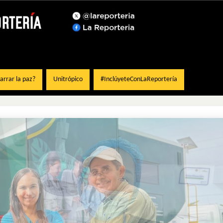
rrar la paz?
Unitrópico
#InclúyeteConLaReportería