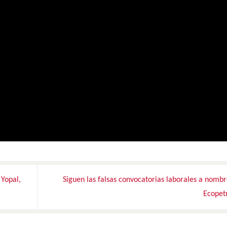
 Yopal,
Siguen las falsas convocatorias laborales a nomb
Ecopet