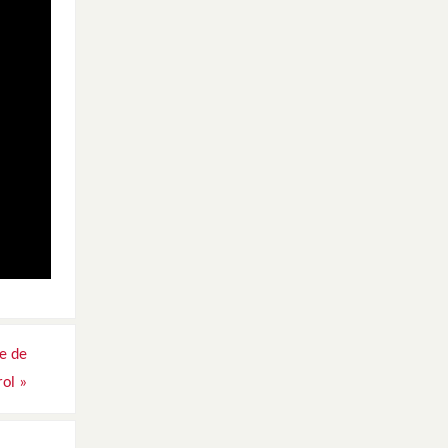
re de
rol
»