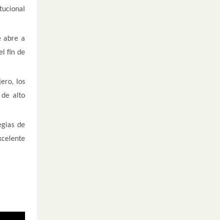
tucional
e abre a
l fin de
ero, los
 de alto
egias de
xcelente