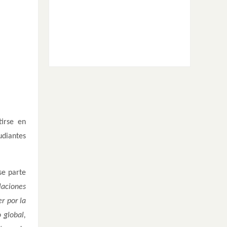
tirse en
udiantes
se parte
laciones
r por la
 global,