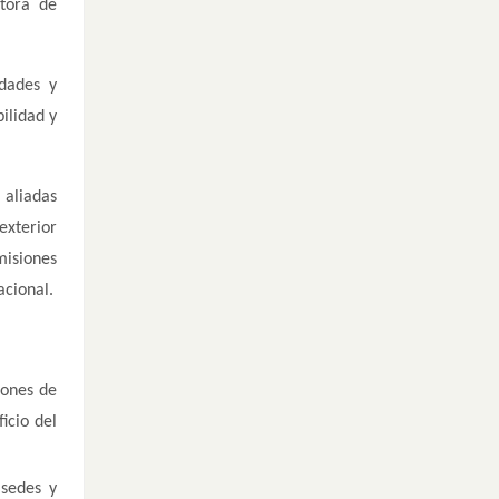
ctora de
idades y
bilidad y
 aliadas
exterior
misiones
acional.
iones de
icio del
 sedes y