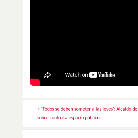
«
‘Todos se deben someter a las leyes’: Alcalde de
sobre control a espacio público