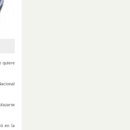
e quiere
Nacional
plazarse
ió en la