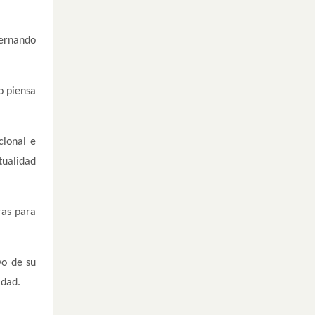
bernando
o piensa
cional e
tualidad
ras para
yo de su
idad.