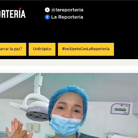
rrar la paz?
Unitrópico
#InclúyeteConLaReportería