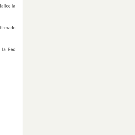
alice la
afirmado
 la Red