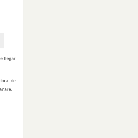
e llegar
dora de
anare.