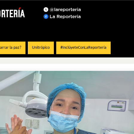
rrar la paz?
Unitrópico
#InclúyeteConLaReportería