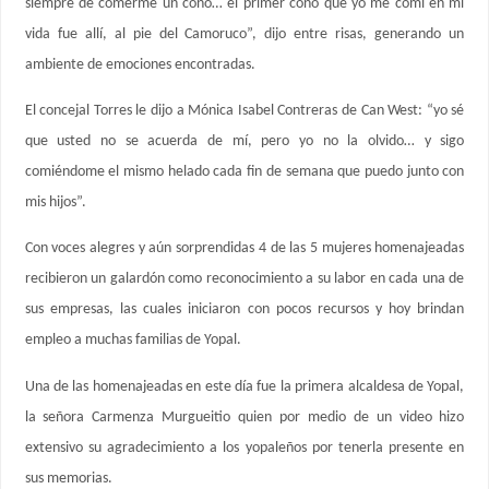
siempre de comerme un cono… el primer cono que yo me comí en mi
vida fue allí, al pie del Camoruco”, dijo entre risas, generando un
ambiente de emociones encontradas.
El concejal Torres le dijo a Mónica Isabel Contreras de Can West: “yo sé
que usted no se acuerda de mí, pero yo no la olvido… y sigo
comiéndome el mismo helado cada fin de semana que puedo junto con
mis hijos”.
Con voces alegres y aún sorprendidas 4 de las 5 mujeres homenajeadas
recibieron un galardón como reconocimiento a su labor en cada una de
sus empresas, las cuales iniciaron con pocos recursos y hoy brindan
empleo a muchas familias de Yopal.
Una de las homenajeadas en este día fue la primera alcaldesa de Yopal,
la señora Carmenza Murgueitio quien por medio de un video hizo
extensivo su agradecimiento a los yopaleños por tenerla presente en
sus memorias.