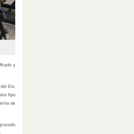
ficado y
del Eln,
los tipo
arios de
agravado
.