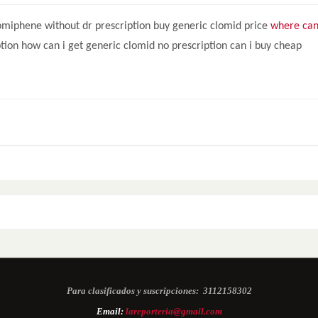
omiphene without dr prescription buy generic clomid price
where can
tion how can i get generic clomid no prescription can i buy cheap
Para clasificados y suscripciones:
3112158302
Email:
lareporteria@gmail.com