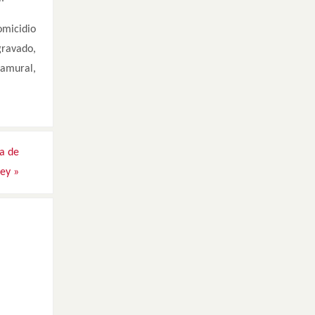
omicidio
gravado,
ramural,
ía de
rey
»