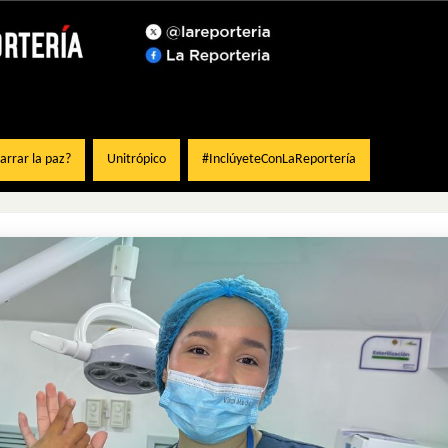
rrar la paz?
Unitrópico
#InclúyeteConLaReportería