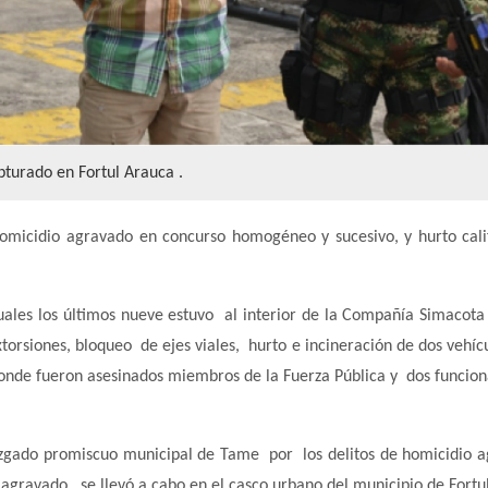
pturado en Fortul Arauca .
 homicidio agravado en concurso homogéneo y sucesivo, y hurto cali
cuales los últimos nueve estuvo al interior de la Compañía Simacota 
torsiones, bloqueo de ejes viales, hurto e incineración de dos vehícu
 donde fueron asesinados miembros de la Fuerza Pública y dos funcion
 juzgado promiscuo municipal de Tame por los delitos de homicidio 
agravado, se llevó a cabo en el casco urbano del municipio de Fortul