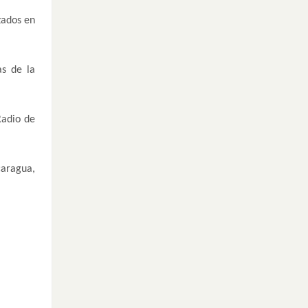
zados en
s de la
Radio de
caragua,