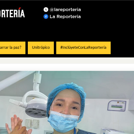
rrar la paz?
Unitrópico
#InclúyeteConLaReportería