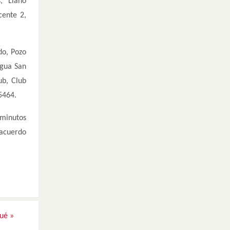
s, Llano
cente 2,
do, Pozo
Agua San
ub, Club
5464.
minutos
 acuerdo
cué
»