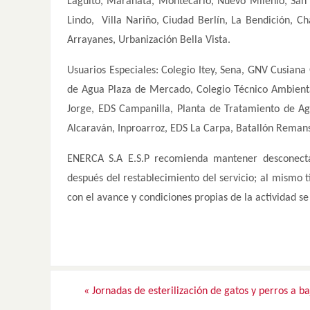
Laguito, Maranata, Montecarlo, Nuevo Milenio, San Jo
Lindo, Villa Nariño, Ciudad Berlín, La Bendición, Ch
Arrayanes, Urbanización Bella Vista.
Usuarios Especiales: Colegio Itey, Sena, GNV Cusiana
de Agua Plaza de Mercado, Colegio Técnico Ambienta
Jorge, EDS Campanilla, Planta de Tratamiento de Ag
Alcaraván, Inproarroz, EDS La Carpa, Batallón Remans
ENERCA S.A E.S.P recomienda mantener desconecta
después del restablecimiento del servicio; al mismo t
con el avance y condiciones propias de la actividad s
«
Jornadas de esterilización de gatos y perros a ba