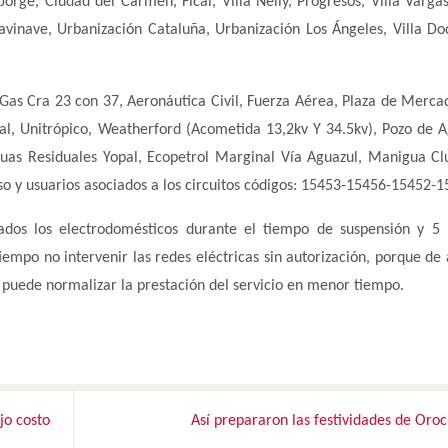
rge, Ciudad del Carmen, Fical, Villa Nelly, Progresos, Villa Varga
avinave, Urbanización Cataluña, Urbanización Los Ángeles, Villa Do
 Gas Cra 23 con 37, Aeronáutica Civil, Fuerza Aérea, Plaza de Merca
l, Unitrópico, Weatherford (Acometida 13,2kv Y 34.5kv), Pozo de 
uas Residuales Yopal, Ecopetrol Marginal Vía Aguazul, Manigua Cl
o y usuarios asociados a los circuitos códigos: 15453-15456-15452-1
dos los electrodomésticos durante el tiempo de suspensión y 5 
iempo no intervenir las redes eléctricas sin autorización, porque de
e puede normalizar la prestación del servicio en menor tiempo.
jo costo
Así prepararon las festividades de Oro