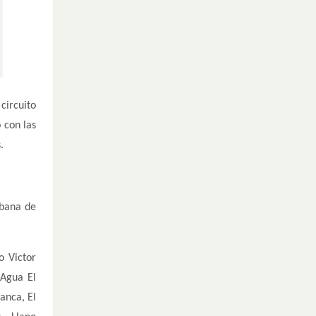
circuito
 con las
.
rbana de
o Victor
 Agua El
anca, El