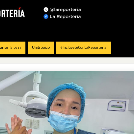
rrar la paz?
Unitrópico
#InclúyeteConLaReportería