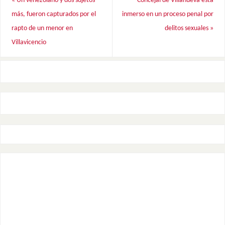
«
Un venezolano y dos sujetos
Concejal de Villanueva está
más, fueron capturados por el
inmerso en un proceso penal por
rapto de un menor en
delitos sexuales
»
Villavicencio