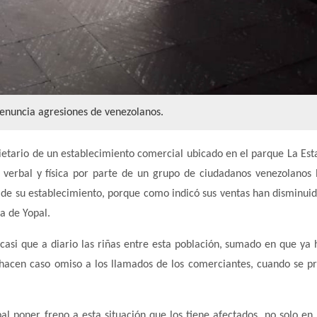
enuncia agresiones de venezolanos.
ietario de un establecimiento comercial ubicado en el parque La Est
 verbal y física por parte de un grupo de ciudadanos venezolanos 
te de su establecimiento, porque como indicó sus ventas han disminuid
a de Yopal.
asi que a diario las riñas entre esta población, sumado en que ya 
a hacen caso omiso a los llamados de los comerciantes, cuando se p
pal poner freno a esta situación que los tiene afectados, no solo en 