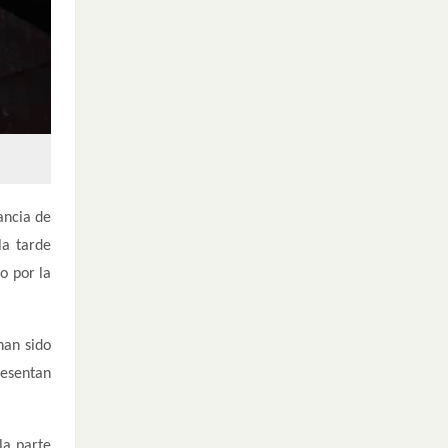
ancia de
la tarde
o por la
han sido
resentan
la parte