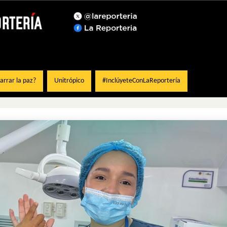
rrar la paz?
Unitrópico
#InclúyeteConLaReportería