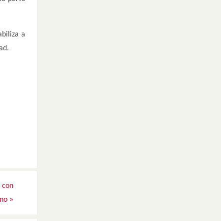
biliza a
ad.
r con
ano
»