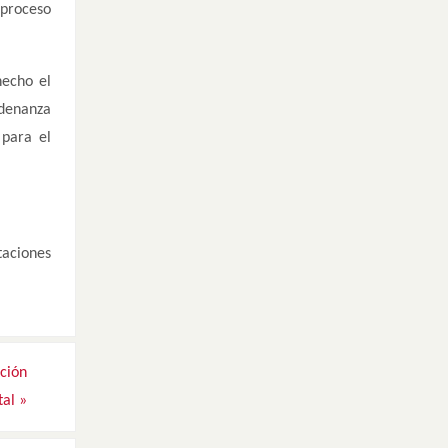
 proceso
hecho el
rdenanza
 para el
taciones
ción
tal
»