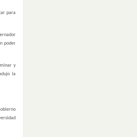
tar para
bernador
un poder
rminar y
adujo la
Gobierno
versidad