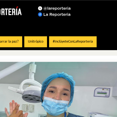
rrar la paz?
Unitrópico
#InclúyeteConLaReportería