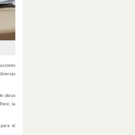
acciones
diversas
de obras
Pore, la
 para el