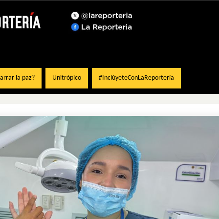
rrar la paz?
Unitrópico
#InclúyeteConLaReportería