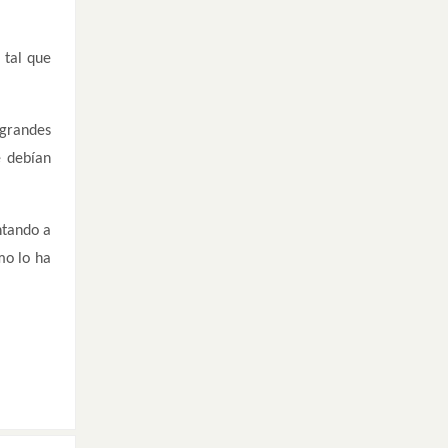
 tal que
 grandes
e debían
ntando a
mo lo ha