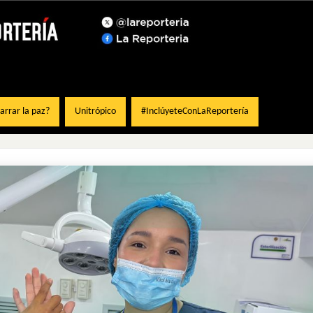
rrar la paz?
Unitrópico
#InclúyeteConLaReportería