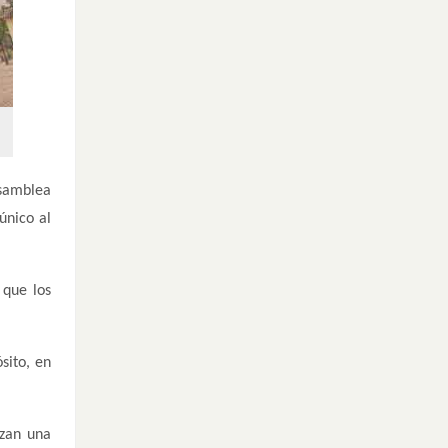
samblea
único al
 que los
sito, en
izan una