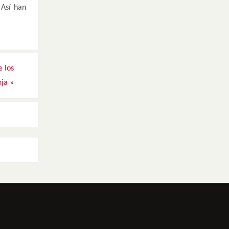
 Así han
e los
nja
»