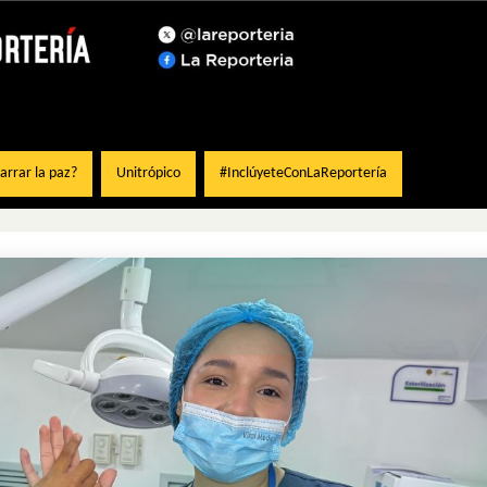
rrar la paz?
Unitrópico
#InclúyeteConLaReportería