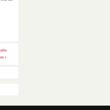
sillo
ños
»