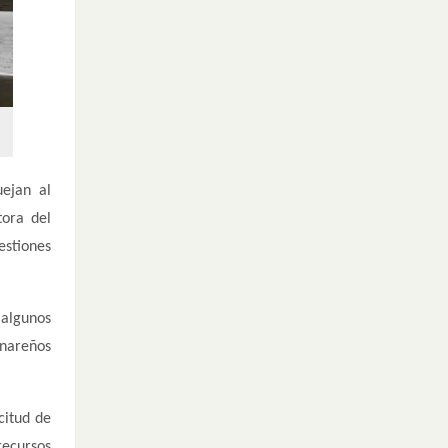
uejan al
tora del
estiones
 algunos
anareños
citud de
recursos