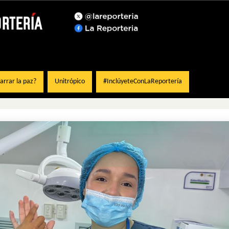
rrar la paz?
Unitrópico
#InclúyeteConLaReportería