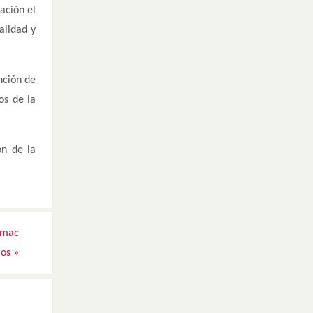
ación el
alidad y
nción de
os de la
ón de la
omac
ios
»