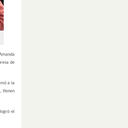
a Amanda
presa de
rmó a la
, tienen
logró el