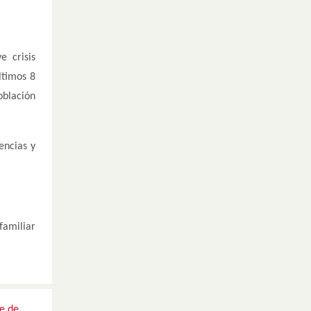
e crisis
ltimos 8
oblación
encias y
afamiliar
te de