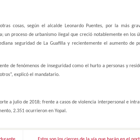
otras cosas, según el alcalde Leonardo Puentes, por la más grav
a; un proceso de urbanismo ilegal que creció notablemente en los ú
mediana seguridad de La Guafilla y recientemente el aumento de p
tente de fenómenos de inseguridad como el hurto a personas y resid
otros”, explicó el mandatario.
orte a julio de 2018; frente a casos de violencia interpersonal e intr
mento, 2.351 ocurrieron en Yopal.
 durante
Estos son los cierres de la vía que harán en el nor