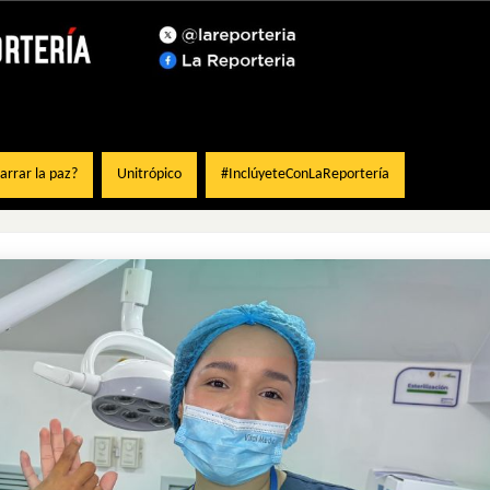
rrar la paz?
Unitrópico
#InclúyeteConLaReportería