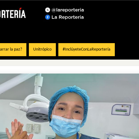
rrar la paz?
Unitrópico
#InclúyeteConLaReportería