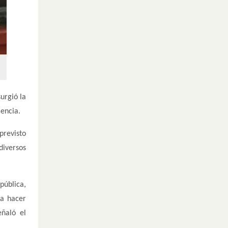
urgió la
lencia.
previsto
diversos
pública,
ta hacer
eñaló el