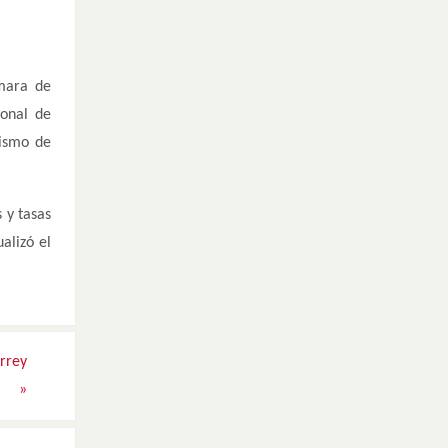
ámara de
ional de
nismo de
 y tasas
alizó el
errey
»