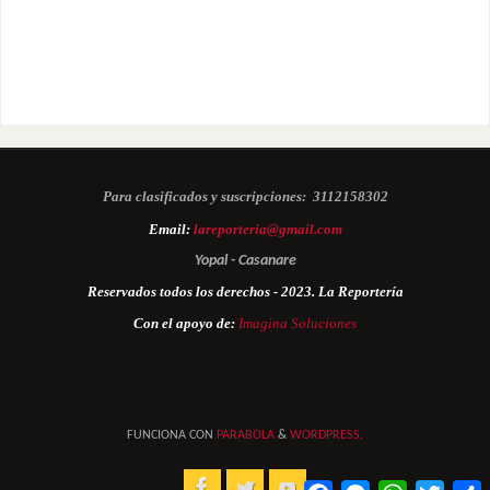
Para clasificados y suscripciones:
3112158302
Email:
lareporteria@gmail.com
Yopal - Casanare
Reservados todos los derechos - 2023. La Reportería
Con el apoyo de:
Imagina Soluciones
FUNCIONA CON
PARABOLA
&
WORDPRESS.
Facebook
Messenger
WhatsApp
Twitter
C