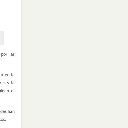
 por las
rá en la
res y la
pidan el
ades han
cos.