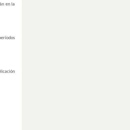
án en la
períodos
licación