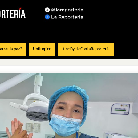
rrar la paz?
Unitrópico
#InclúyeteConLaReportería