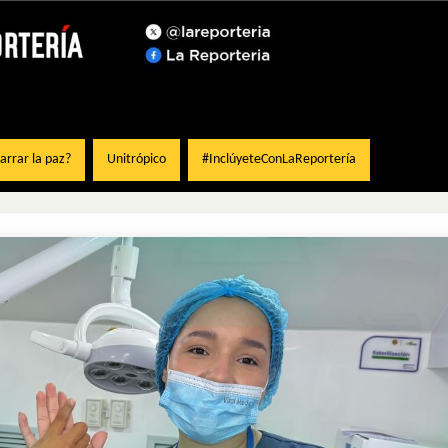
rrar la paz?
Unitrópico
#InclúyeteConLaReportería