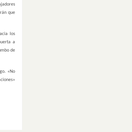
ajadores
drán que
acia los
puerta a
rumbo de
rgo. «No
aciones»