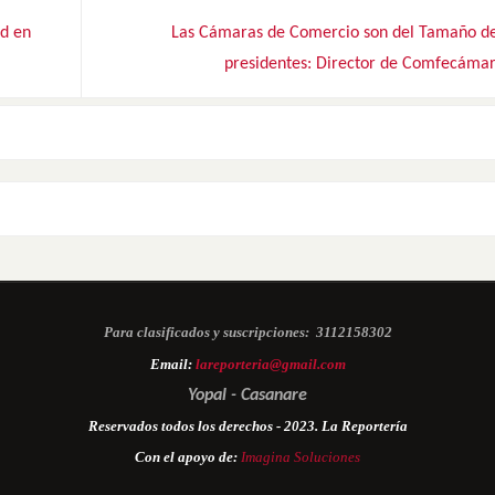
ad en
Las Cámaras de Comercio son del Tamaño de
presidentes: Director de Comfecáma
Para clasificados y suscripciones:
3112158302
Email:
lareporteria@gmail.com
Yopal - Casanare
Reservados todos los derechos - 2023. La Reportería
Con el apoyo de:
Imagina Soluciones