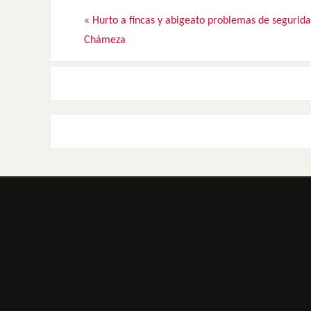
«
Hurto a fincas y abigeato problemas de segurid
Chámeza