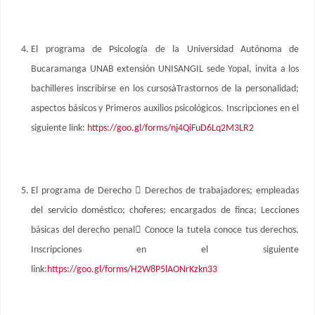
El programa de Psicología de la Universidad Autónoma de
Bucaramanga UNAB extensión UNISANGIL sede Yopal, invita a los
bachilleres inscribirse en los cursosàTrastornos de la personalidad;
aspectos básicos y Primeros auxilios psicológicos. Inscripciones en el
siguiente link:
https://goo.gl/forms/nj4QiFuD6Lq2M3LR2
El programa de Derecho  Derechos de trabajadores; empleadas
del servicio doméstico; choferes; encargados de finca; Lecciones
básicas del derecho penal Conoce la tutela conoce tus derechos.
Inscripciones en el siguiente
link:
https://goo.gl/forms/H2W8P5lAONrKzkn33