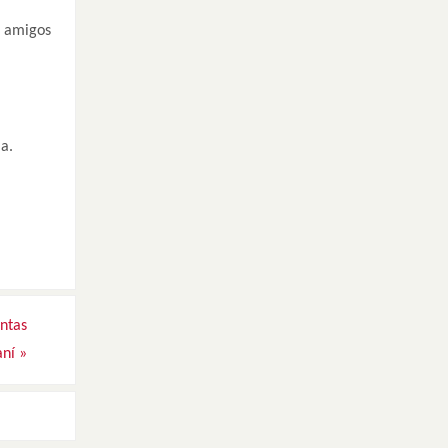
s amigos
la.
ntas
aní
»