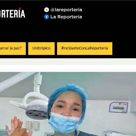
rrar la paz?
Unitrópico
#InclúyeteConLaReportería