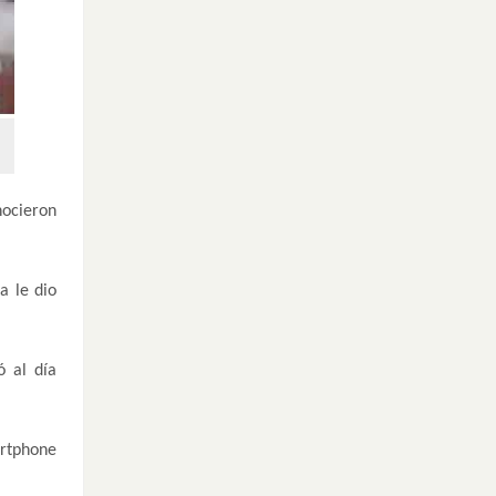
nocieron
a le dio
ó al día
artphone