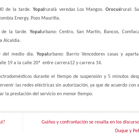
00 de la tarde.
Yopal
ruralà veredas Los Mangos.
Orocué
rural: S
lombia Energy, Pozo Mauritia.
 de la tarde.
Yopal
urbano: Centro, San Martín, Bancos, Comfaca
a Alcaldía.
0 del medio día.
Yopal
urbano: Barrio Vencedores casas y aparta
lle 19 a la calle 20ª entre carrera12 y carrera 14.
ctrodomésticos durante el tiempo de suspensión y 5 minutos des
ervenir las redes eléctricas sin autorización, ya que de acuerdo con 
ar la prestación del servicio en menor tiempo.
ul?
Guiños y confrontación se resalta en los discurs
Duque y Pe