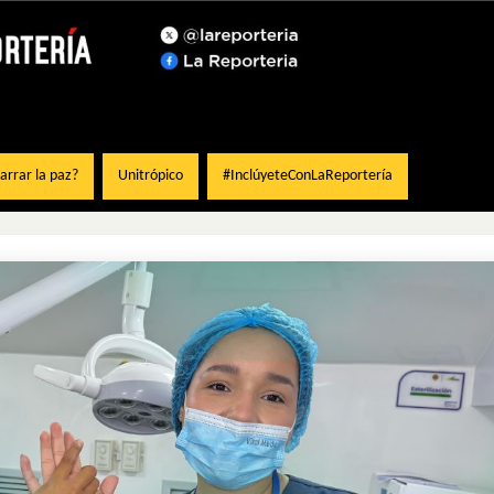
rrar la paz?
Unitrópico
#InclúyeteConLaReportería