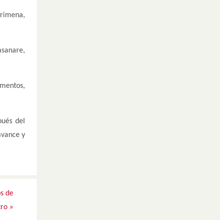
urimena,
sanare,
mentos,
pués del
avance y
os de
tro
»