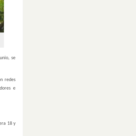
unio, se
ón redes
adores e
era 18 y