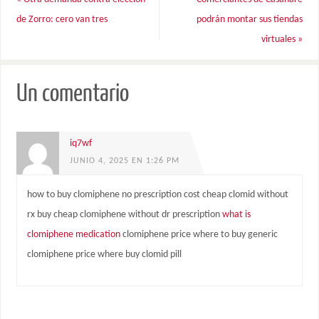
de Zorro: cero van tres
podrán montar sus tiendas
virtuales
»
Un comentario
iq7wf
JUNIO 4, 2025 EN 1:26 PM
how to buy clomiphene no prescription cost cheap clomid without
rx buy cheap clomiphene without dr prescription
what is
clomiphene medication
clomiphene price where to buy generic
clomiphene price where buy clomid pill