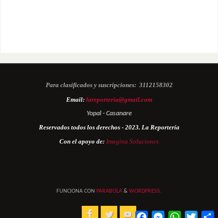
Para clasificados y suscripciones:
3112158302
Email:
lareporteria@gmail.com
Yopal - Casanare
Reservados todos los derechos - 2023. La Reportería
Con el apoyo de:
Imagina Soluciones
FUNCIONA CON
PARABOLA
&
WORDPRESS.
Facebook
Messenger
WhatsApp
Twitter
C