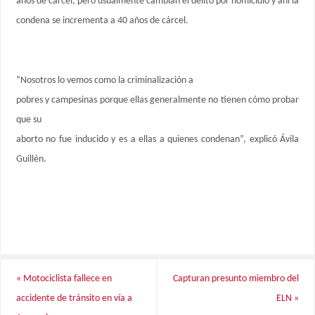
años de cárcel, pero usualmente cambian el delito por homicidio y ahí la
condena se incrementa a 40 años de cárcel.
“Nosotros lo vemos como la criminalización a
pobres y campesinas porque ellas generalmente no tienen cómo probar
que su
aborto no fue inducido y es a ellas a quienes condenan”, explicó Ávila
Guillén.
«
Motociclista fallece en
Capturan presunto miembro del
accidente de tránsito en vía a
ELN
»