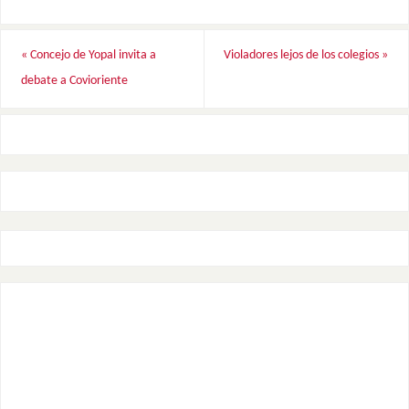
«
Concejo de Yopal invita a
Violadores lejos de los colegios
»
debate a Covioriente