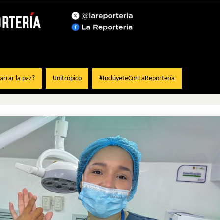
rrar la paz?
Unitrópico
#InclúyeteConLaReportería