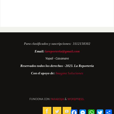
Para clasificados y suscripciones:
3112158302
Email:
lareporteria@gmail.com
Yopal - Casanare
Reservados todos los derechos - 2023. La Reportería
Con el apoyo de:
Imagina Soluciones
FUNCIONA CON
PARABOLA
&
WORDPRESS.
Facebook
Messenger
WhatsApp
Twitter
C