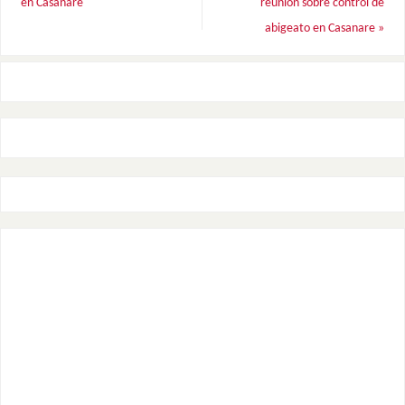
en Casanare
reunión sobre control de
abigeato en Casanare
»