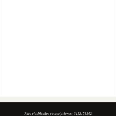
Para clasificados y suscripciones:
3112158302